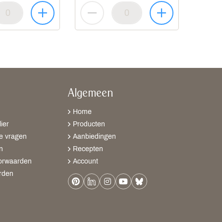
Algemeen
Home
ier
Producten
e vragen
Aanbiedingen
n
Recepten
orwaarden
Account
rden