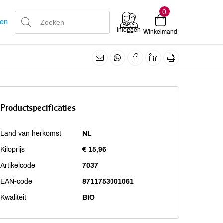
0
len
Inloggen
Winkelmand
Productspecificaties
Land van herkomst
NL
Kiloprijs
€ 15,96
Artikelcode
7037
EAN-code
8711753001061
Kwaliteit
BIO