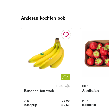
Anderen kochten ook
ODIN
1 KG
Aardbeien
Bananen fair trade
prijs
prijs
€ 2,99
ledenprijs
ledenprijs
€ 2,59