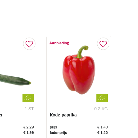
Aanbieding
1 ST
0.2 KG
r
Rode paprika
€ 2,29
prijs
€ 1,40
€ 1,99
ledenprijs
€ 1,20