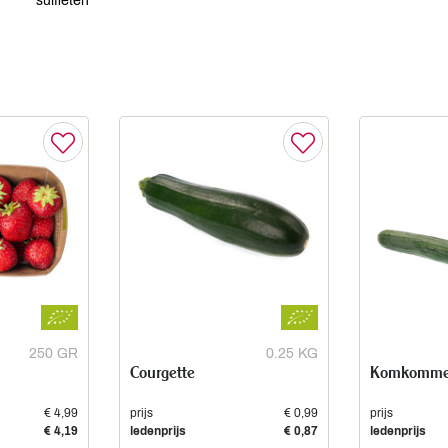
sulfieten
250 GR
0.25 KG
Courgette
Komkomme
€ 4,99
prijs
€ 0,99
prijs
€ 4,19
ledenprijs
€ 0,87
ledenprijs