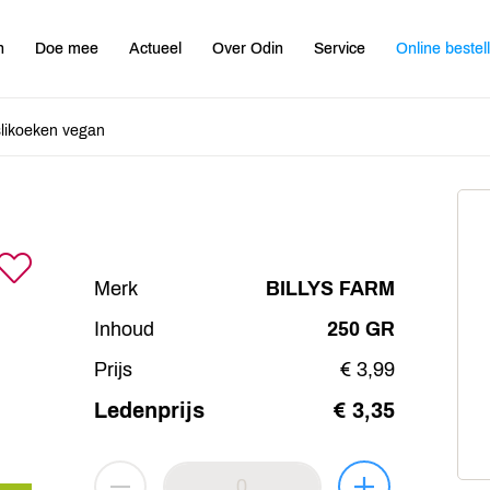
n
Doe mee
Actueel
Over Odin
Service
Online bestel
likoeken vegan
Merk
BILLYS FARM
Inhoud
250 GR
Prijs
€ 3,99
Ledenprijs
€ 3,35