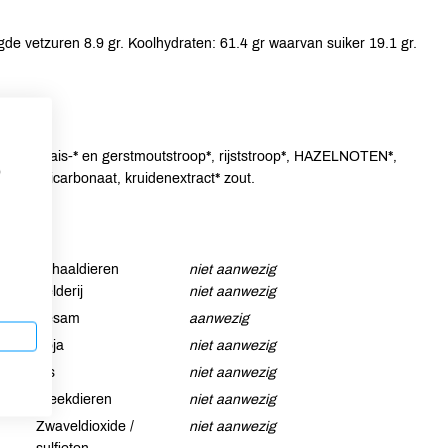
de vetzuren 8.9 gr. Koolhydraten: 61.4 gr waarvan suiker 19.1 gr.
rd), mais-* en gerstmoutstroop*, rijststroop*, HAZELNOTEN*,
p
atriumbicarbonaat, kruidenextract* zout.
Schaaldieren
niet aanwezig
Selderij
niet aanwezig
Sesam
aanwezig
Soja
niet aanwezig
Vis
niet aanwezig
Weekdieren
niet aanwezig
Zwaveldioxide /
niet aanwezig