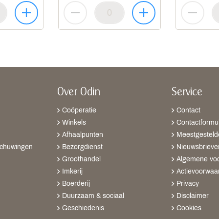
Over Odin
Service
Coöperatie
Contact
Winkels
Contactformul
Afhaalpunten
Meestgesteld
schuwingen
Bezorgdienst
Nieuwsbrieve
Groothandel
Algemene vo
Imkerij
Actievoorwaa
Boerderij
Privacy
Duurzaam & sociaal
Disclaimer
Geschiedenis
Cookies