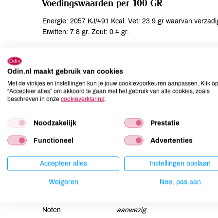
Voedingswaarden per 100 GR
Energie: 2057 KJ/491 Kcal. Vet: 23.9 gr waarvan verzadig
Eiwitten: 7.8 gr. Zout: 0.4 gr.
Ingrediënten
Odin.nl maakt gebruik van cookies
HAVERvlokken*, volkoren TARWEmeel*, palmolie* (ongeha
Met de vinkjes en instellingen kun je jouw cookievoorkeuren aanpassen. Klik o
rozijnen*, SESAMZAAD*, zonnebloempitten*, rijsmiddel: n
“Accepteer alles” om akkoord te gaan met het gebruik van alle cookies, zoals
beschreven in onze
cookieverklaring
.
Allergenen
Noodzakelijk
Prestatie
Aardnoten
niet aanwezig
Functioneel
Advertenties
Ei
niet aanwezig
Gluten
aanwezig
Accepteer alles
Instellingen opslaan
Lactose
niet aanwezig
Weigeren
Nee, pas aan
Lupine
niet aanwezig
Mosterd
niet aanwezig
Noten
aanwezig