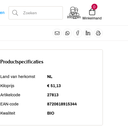
0
len
Inloggen
Winkelmand
Productspecificaties
Land van herkomst
NL
Kiloprijs
€ 51,13
Artikelcode
27813
EAN-code
8720618915344
Kwaliteit
BIO