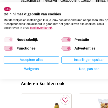
cacaomassa*, rietsuiker*, cacaoboter*. Cacao: minimaal
Allergenen
Odin.nl maakt gebruik van cookies
Met de vinkjes en instellingen kun je jouw cookievoorkeuren aanpassen. Klik o
Aardnoten
niet aanwezig
“Accepteer alles” om akkoord te gaan met het gebruik van alle cookies, zoals
beschreven in onze
cookieverklaring
.
Ei
niet aanwezig
Gluten
niet aanwezig
Noodzakelijk
Prestatie
Lactose
kan bevatten
Functioneel
Advertenties
Lupine
niet aanwezig
Mosterd
niet aanwezig
Accepteer alles
Instellingen opslaan
Noten
kan bevatten
Weigeren
Nee, pas aan
Anderen kochten ook