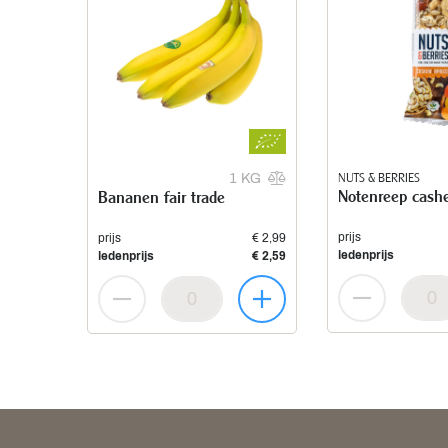
NUTS & BERRIES
1 KG
Notenreep cashe
Bananen fair trade
prijs
prijs
€ 2,99
ledenprijs
ledenprijs
€ 2,59