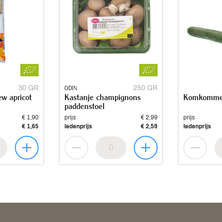
30 GR
ODIN
250 GR
w apricot
Kastanje champignons
Komkomme
paddenstoel
€ 1,90
prijs
€ 2,99
prijs
€ 1,65
ledenprijs
€ 2,59
ledenprijs