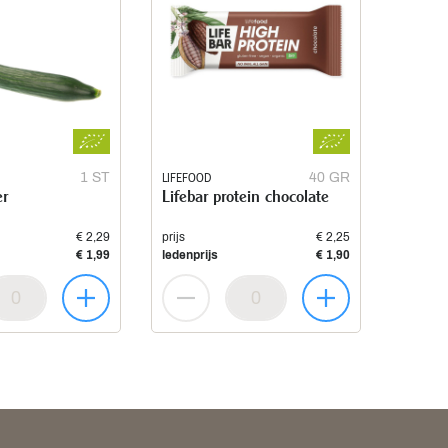
1 ST
LIFEFOOD
40 GR
r
Lifebar protein chocolate
€ 2,29
prijs
€ 2,25
€ 1,99
ledenprijs
€ 1,90