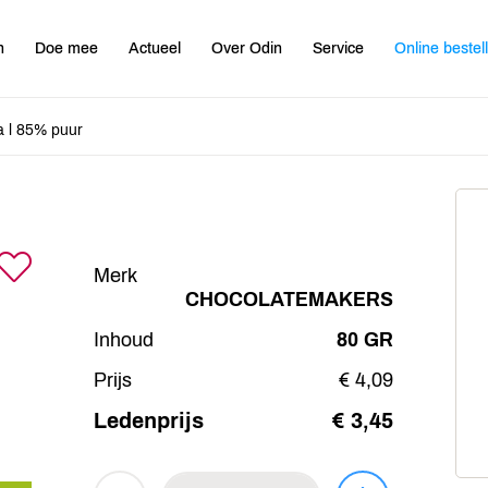
n
Doe mee
Actueel
Over Odin
Service
Online bestel
a l 85% puur
Merk
CHOCOLATEMAKERS
Inhoud
80 GR
Prijs
€ 4,09
Ledenprijs
€ 3,45