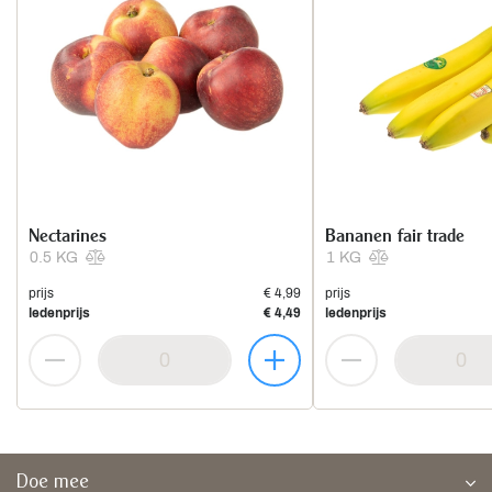
Nectarines
Bananen fair trade
0.5 KG
1 KG
prijs
€ 4,99
prijs
ledenprijs
€ 4,49
ledenprijs
Doe mee