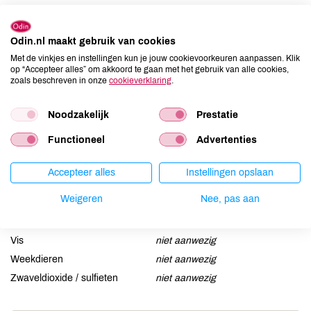
Allergenen
Aardnoten
niet aanwezig
Odin.nl maakt gebruik van cookies
Ei
niet aanwezig
Met de vinkjes en instellingen kun je jouw cookievoorkeuren aanpassen. Klik
op “Accepteer alles” om akkoord te gaan met het gebruik van alle cookies,
Gluten
kan bevatten
zoals beschreven in onze
cookieverklaring
.
Lactose
aanwezig
Lupine
niet aanwezig
Noodzakelijk
Prestatie
Mosterd
niet aanwezig
Functioneel
Advertenties
Noten
aanwezig
Schaaldieren
niet aanwezig
Accepteer alles
Instellingen opslaan
Selderij
niet aanwezig
Weigeren
Nee, pas aan
Sesam
niet aanwezig
Soja
niet aanwezig
Vis
niet aanwezig
Weekdieren
niet aanwezig
Zwaveldioxide / sulfieten
niet aanwezig