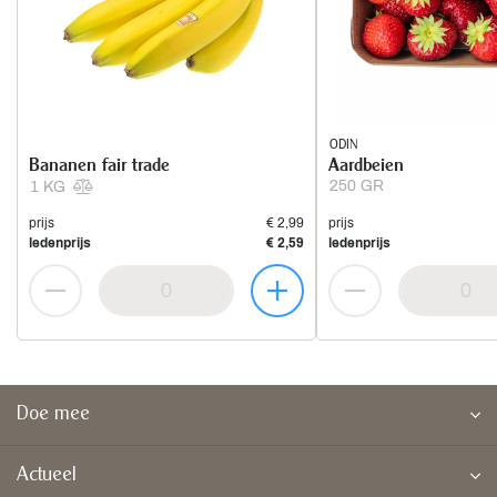
ODIN
Bananen fair trade
Aardbeien
250 GR
1 KG
prijs
€ 2,99
prijs
ledenprijs
€ 2,59
ledenprijs
Doe mee
Actueel