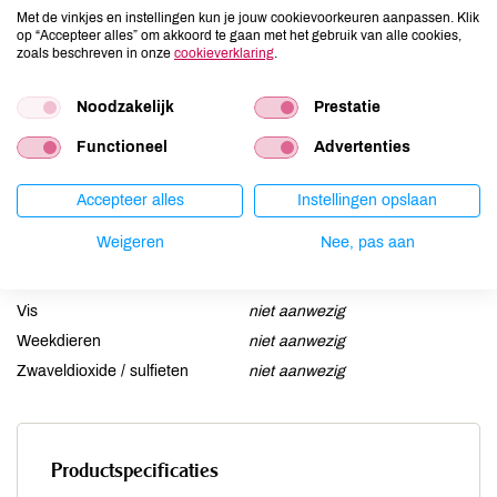
Ei
niet aanwezig
Met de vinkjes en instellingen kun je jouw cookievoorkeuren aanpassen. Klik
op “Accepteer alles” om akkoord te gaan met het gebruik van alle cookies,
Gluten
niet aanwezig
zoals beschreven in onze
cookieverklaring
.
Lactose
kan bevatten
Lupine
Noodzakelijk
niet aanwezig
Prestatie
Mosterd
niet aanwezig
Functioneel
Advertenties
Noten
kan bevatten
Schaaldieren
niet aanwezig
Accepteer alles
Instellingen opslaan
Selderij
niet aanwezig
Weigeren
Nee, pas aan
Sesam
kan bevatten
Soja
aanwezig
Vis
niet aanwezig
Weekdieren
niet aanwezig
Zwaveldioxide / sulfieten
niet aanwezig
Productspecificaties