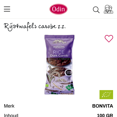
Rijstwafels carobe z.z.
Merk
BONVITA
Inhoud
100 GR