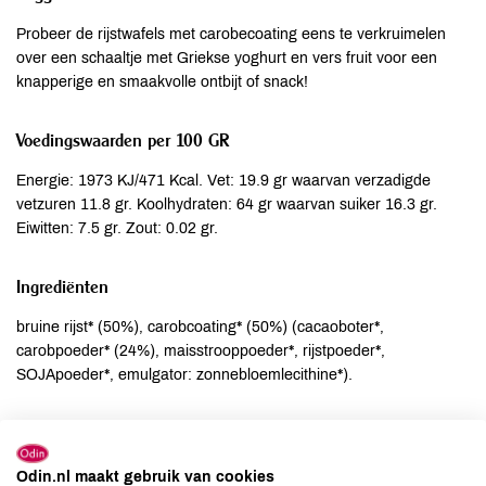
Probeer de rijstwafels met carobecoating eens te verkruimelen
over een schaaltje met Griekse yoghurt en vers fruit voor een
knapperige en smaakvolle ontbijt of snack!
Voedingswaarden per 100 GR
Energie: 1973 KJ/471 Kcal. Vet: 19.9 gr waarvan verzadigde
vetzuren 11.8 gr. Koolhydraten: 64 gr waarvan suiker 16.3 gr.
Eiwitten: 7.5 gr. Zout: 0.02 gr.
Ingrediënten
bruine rijst* (50%), carobcoating* (50%) (cacaoboter*,
carobpoeder* (24%), maisstrooppoeder*, rijstpoeder*,
SOJApoeder*, emulgator: zonnebloemlecithine*).
Allergenen
Aardnoten
kan bevatten
Odin.nl maakt gebruik van cookies