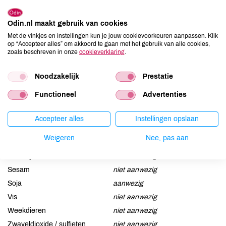
gluten bevatten.)
Odin.nl maakt gebruik van cookies
Allergenen
Met de vinkjes en instellingen kun je jouw cookievoorkeuren aanpassen. Klik
op “Accepteer alles” om akkoord te gaan met het gebruik van alle cookies,
Aardnoten
kan bevatten
zoals beschreven in onze
cookieverklaring
.
Ei
niet aanwezig
Noodzakelijk
Prestatie
Gluten
niet aanwezig
Lactose
kan bevatten
Functioneel
Advertenties
Lupine
niet aanwezig
Mosterd
niet aanwezig
Accepteer alles
Instellingen opslaan
Noten
aanwezig
Weigeren
Nee, pas aan
Schaaldieren
niet aanwezig
Selderij
niet aanwezig
Sesam
niet aanwezig
Soja
aanwezig
Vis
niet aanwezig
Weekdieren
niet aanwezig
Zwaveldioxide / sulfieten
niet aanwezig