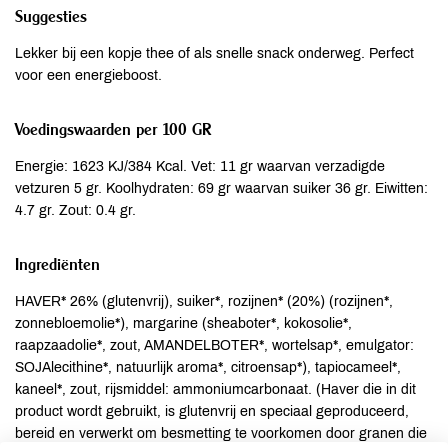
Suggesties
Lekker bij een kopje thee of als snelle snack onderweg. Perfect
voor een energieboost.
Voedingswaarden per 100 GR
Energie: 1623 KJ/384 Kcal. Vet: 11 gr waarvan verzadigde
vetzuren 5 gr. Koolhydraten: 69 gr waarvan suiker 36 gr. Eiwitten:
4.7 gr. Zout: 0.4 gr.
Ingrediënten
HAVER* 26% (glutenvrij), suiker*, rozijnen* (20%) (rozijnen*,
zonnebloemolie*), margarine (sheaboter*, kokosolie*,
raapzaadolie*, zout, AMANDELBOTER*, wortelsap*, emulgator:
SOJAlecithine*, natuurlijk aroma*, citroensap*), tapiocameel*,
kaneel*, zout, rijsmiddel: ammoniumcarbonaat. (Haver die in dit
product wordt gebruikt, is glutenvrij en speciaal geproduceerd,
bereid en verwerkt om besmetting te voorkomen door granen die