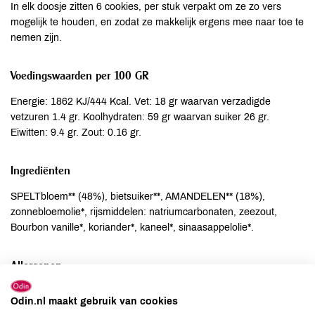
In elk doosje zitten 6 cookies, per stuk verpakt om ze zo vers
mogelijk te houden, en zodat ze makkelijk ergens mee naar toe te
nemen zijn.
Voedingswaarden per 100 GR
Energie: 1862 KJ/444 Kcal. Vet: 18 gr waarvan verzadigde
vetzuren 1.4 gr. Koolhydraten: 59 gr waarvan suiker 26 gr.
Eiwitten: 9.4 gr. Zout: 0.16 gr.
Ingrediënten
SPELTbloem** (48%), bietsuiker**, AMANDELEN** (18%),
zonnebloemolie*, rijsmiddelen: natriumcarbonaten, zeezout,
Bourbon vanille*, koriander*, kaneel*, sinaasappelolie*.
Allergenen
Aardnoten
niet aanwezig
Odin.nl maakt gebruik van cookies
Ei
kan bevatten