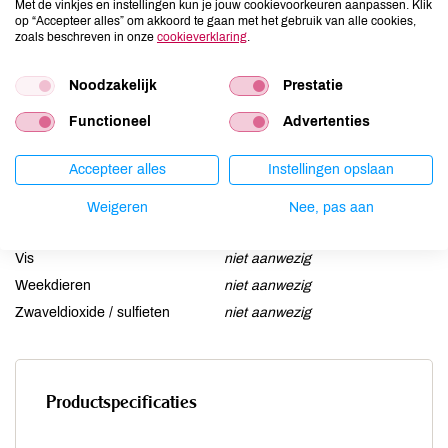
Met de vinkjes en instellingen kun je jouw cookievoorkeuren aanpassen. Klik
Gluten
aanwezig
op “Accepteer alles” om akkoord te gaan met het gebruik van alle cookies,
zoals beschreven in onze
cookieverklaring
.
Lactose
niet aanwezig
Lupine
niet aanwezig
Noodzakelijk
Prestatie
Mosterd
niet aanwezig
Functioneel
Advertenties
Noten
aanwezig
Schaaldieren
niet aanwezig
Accepteer alles
Instellingen opslaan
Selderij
niet aanwezig
Sesam
kan bevatten
Weigeren
Nee, pas aan
Soja
niet aanwezig
Vis
niet aanwezig
Weekdieren
niet aanwezig
Zwaveldioxide / sulfieten
niet aanwezig
Productspecificaties