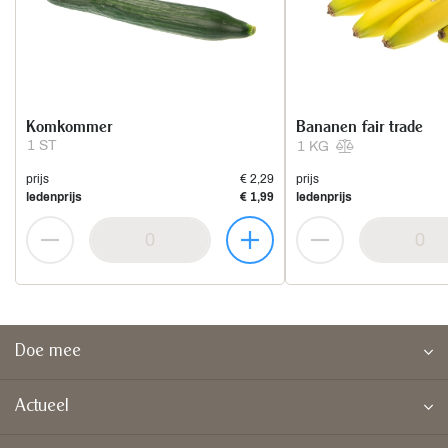
Komkommer
Bananen fair trade
1 ST
1 KG
prijs
€ 2,29
prijs
ledenprijs
€ 1,99
ledenprijs
Doe mee
Actueel