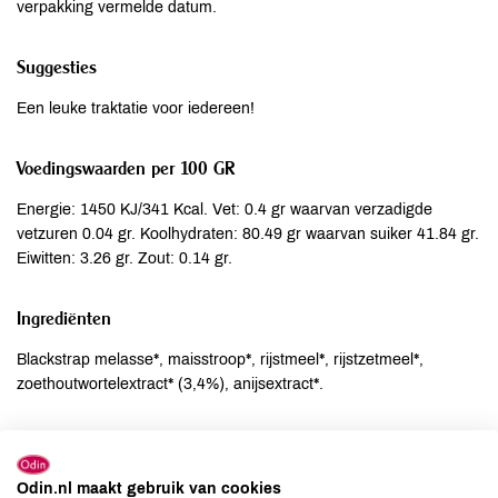
verpakking vermelde datum.
Suggesties
Een leuke traktatie voor iedereen!
Voedingswaarden per 100 GR
Energie: 1450 KJ/341 Kcal. Vet: 0.4 gr waarvan verzadigde
vetzuren 0.04 gr. Koolhydraten: 80.49 gr waarvan suiker 41.84 gr.
Eiwitten: 3.26 gr. Zout: 0.14 gr.
Ingrediënten
Blackstrap melasse*, maisstroop*, rijstmeel*, rijstzetmeel*,
zoethoutwortelextract* (3,4%), anijsextract*.
Allergenen
Aardnoten
niet aanwezig
Odin.nl maakt gebruik van cookies