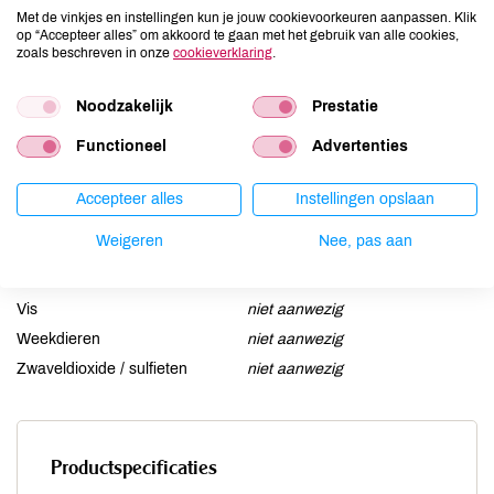
Ei
niet aanwezig
Met de vinkjes en instellingen kun je jouw cookievoorkeuren aanpassen. Klik
op “Accepteer alles” om akkoord te gaan met het gebruik van alle cookies,
Gluten
niet aanwezig
zoals beschreven in onze
cookieverklaring
.
Lactose
niet aanwezig
Lupine
Noodzakelijk
niet aanwezig
Prestatie
Mosterd
niet aanwezig
Functioneel
Advertenties
Noten
niet aanwezig
Schaaldieren
niet aanwezig
Accepteer alles
Instellingen opslaan
Selderij
niet aanwezig
Weigeren
Nee, pas aan
Sesam
niet aanwezig
Soja
niet aanwezig
Vis
niet aanwezig
Weekdieren
niet aanwezig
Zwaveldioxide / sulfieten
niet aanwezig
Productspecificaties