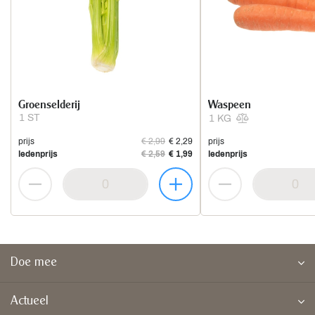
Groenselderij
Waspeen
1 ST
1 KG
prijs
€ 2,99
€ 2,29
prijs
ledenprijs
€ 2,59
€ 1,99
ledenprijs
Doe mee
Actueel