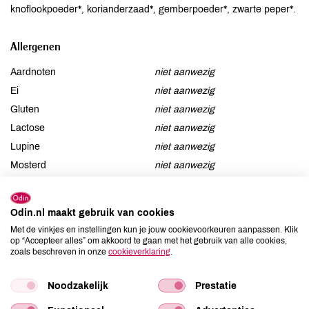
knoflookpoeder*, korianderzaad*, gemberpoeder*, zwarte peper*.
Allergenen
Aardnoten
niet aanwezig
Ei
niet aanwezig
Gluten
niet aanwezig
Lactose
niet aanwezig
Lupine
niet aanwezig
Mosterd
niet aanwezig
Noten
niet aanwezig
Schaaldieren
niet aanwezig
Odin.nl maakt gebruik van cookies
Selderij
niet aanwezig
Met de vinkjes en instellingen kun je jouw cookievoorkeuren aanpassen. Klik
Sesam
niet aanwezig
op “Accepteer alles” om akkoord te gaan met het gebruik van alle cookies,
zoals beschreven in onze
cookieverklaring
.
Soja
niet aanwezig
Vis
niet aanwezig
Noodzakelijk
Prestatie
Weekdieren
niet aanwezig