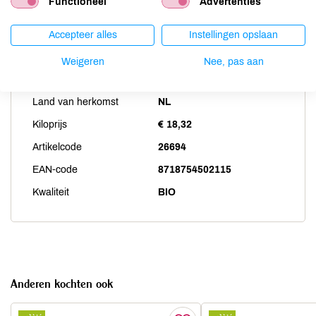
Functioneel
Advertenties
Zwaveldioxide / sulfieten
niet aanwezig
Accepteer alles
Instellingen opslaan
Productspecificaties
Weigeren
Nee, pas aan
Land van herkomst
NL
Kiloprijs
€ 18,32
Artikelcode
26694
EAN-code
8718754502115
Kwaliteit
BIO
Anderen kochten ook