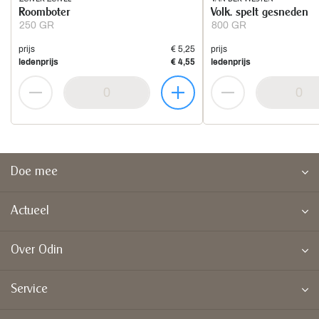
Roomboter
Volk. spelt gesneden
250 GR
800 GR
prijs
€ 5,25
prijs
ledenprijs
€ 4,55
ledenprijs
Doe mee
Actueel
Over Odin
Service