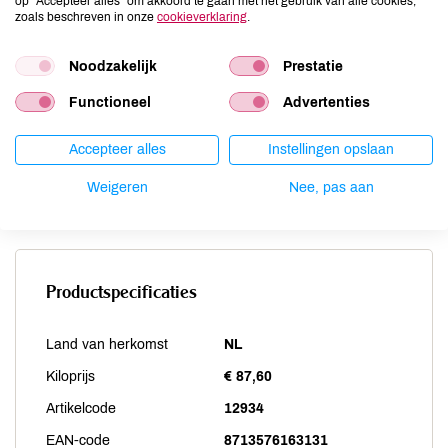
op “Accepteer alles” om akkoord te gaan met het gebruik van alle cookies,
zoals beschreven in onze
cookieverklaring
.
Noten
niet aanwezig
Schaaldieren
niet aanwezig
Noodzakelijk
Prestatie
Selderij
niet aanwezig
Sesam
niet aanwezig
Functioneel
Advertenties
Soja
niet aanwezig
Vis
niet aanwezig
Accepteer alles
Instellingen opslaan
Weekdieren
niet aanwezig
Weigeren
Nee, pas aan
Zwaveldioxide / sulfieten
niet aanwezig
Productspecificaties
Land van herkomst
NL
Kiloprijs
€ 87,60
Artikelcode
12934
EAN-code
8713576163131