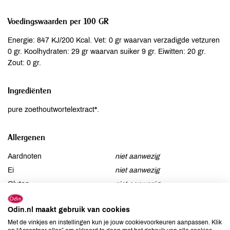
Voedingswaarden per 100 GR
Energie: 847 KJ/200 Kcal. Vet: 0 gr waarvan verzadigde vetzuren
0 gr. Koolhydraten: 29 gr waarvan suiker 9 gr. Eiwitten: 20 gr.
Zout: 0 gr.
Ingrediënten
pure zoethoutwortelextract*.
Allergenen
Aardnoten
niet aanwezig
Ei
niet aanwezig
Gluten
niet aanwezig
Lactose
niet aanwezig
Odin.nl maakt gebruik van cookies
Lupine
niet aanwezig
Met de vinkjes en instellingen kun je jouw cookievoorkeuren aanpassen. Klik
Mosterd
niet aanwezig