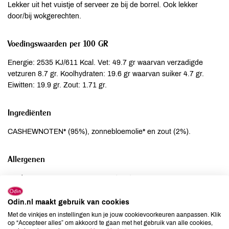
Lekker uit het vuistje of serveer ze bij de borrel. Ook lekker
door/bij wokgerechten.
Voedingswaarden per 100 GR
Energie: 2535 KJ/611 Kcal. Vet: 49.7 gr waarvan verzadigde
vetzuren 8.7 gr. Koolhydraten: 19.6 gr waarvan suiker 4.7 gr.
Eiwitten: 19.9 gr. Zout: 1.71 gr.
Ingrediënten
CASHEWNOTEN* (95%), zonnebloemolie* en zout (2%).
Allergenen
Aardnoten
kan bevatten
Ei
niet aanwezig
Odin.nl maakt gebruik van cookies
Gluten
kan bevatten
Met de vinkjes en instellingen kun je jouw cookievoorkeuren aanpassen. Klik
Lactose
kan bevatten
op “Accepteer alles” om akkoord te gaan met het gebruik van alle cookies,