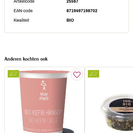
Artikelcode
25567
EAN-code
8719497198702
Kwaliteit
BIO
Anderen kochten ook