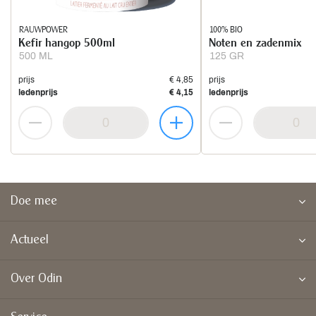
RAUWPOWER
100% BIO
Kefir hangop 500ml
Noten en zadenmix
500 ML
125 GR
prijs
€ 4,85
prijs
ledenprijs
€ 4,15
ledenprijs
Doe mee
Actueel
Over Odin