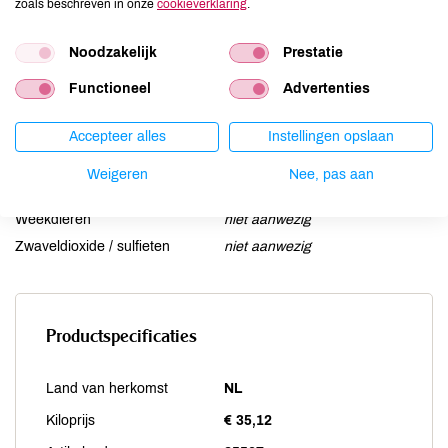
zoals beschreven in onze
cookieverklaring
.
Lupine
niet aanwezig
Mosterd
niet aanwezig
Noodzakelijk
Prestatie
Noten
aanwezig
Functioneel
Advertenties
Schaaldieren
niet aanwezig
Selderij
niet aanwezig
Accepteer alles
Instellingen opslaan
Sesam
kan bevatten
Soja
kan bevatten
Weigeren
Nee, pas aan
Vis
niet aanwezig
Weekdieren
niet aanwezig
Zwaveldioxide / sulfieten
niet aanwezig
Productspecificaties
Land van herkomst
NL
Kiloprijs
€ 35,12