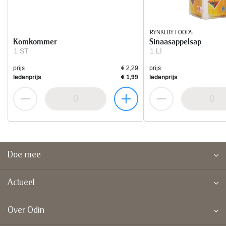
RYNKEBY FOODS
Komkommer
Sinaasappelsap
1 ST
1 LI
prijs
€ 2,29
prijs
ledenprijs
€ 1,99
ledenprijs
Doe mee
Actueel
Over Odin