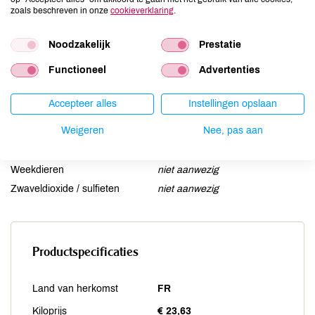
Lactose
niet aanwezig
zoals beschreven in onze
cookieverklaring
.
Lupine
niet aanwezig
Mosterd
niet aanwezig
Noodzakelijk
Prestatie
Noten
kan bevatten
Functioneel
Advertenties
Schaaldieren
niet aanwezig
Selderij
niet aanwezig
Accepteer alles
Instellingen opslaan
Sesam
niet aanwezig
Weigeren
Nee, pas aan
Soja
kan bevatten
Vis
niet aanwezig
Weekdieren
niet aanwezig
Zwaveldioxide / sulfieten
niet aanwezig
Productspecificaties
Land van herkomst
FR
Kiloprijs
€ 23,63