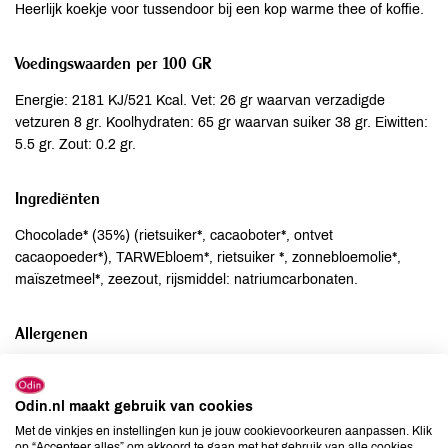
Heerlijk koekje voor tussendoor bij een kop warme thee of koffie.
Voedingswaarden per 100 GR
Energie: 2181 KJ/521 Kcal. Vet: 26 gr waarvan verzadigde
vetzuren 8 gr. Koolhydraten: 65 gr waarvan suiker 38 gr. Eiwitten:
5.5 gr. Zout: 0.2 gr.
Ingrediënten
Chocolade* (35%) (rietsuiker*, cacaoboter*, ontvet
cacaopoeder*), TARWEbloem*, rietsuiker *, zonnebloemolie*,
maïszetmeel*, zeezout, rijsmiddel: natriumcarbonaten.
Allergenen
Aardnoten
niet aanwezig
Ei
niet aanwezig
Odin.nl maakt gebruik van cookies
Gluten
aanwezig
Met de vinkjes en instellingen kun je jouw cookievoorkeuren aanpassen. Klik
op “Accepteer alles” om akkoord te gaan met het gebruik van alle cookies,