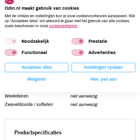
Ei
niet aanwezig
Odin.nl maakt gebruik van cookies
Gluten
kan bevatten
Met de vinkjes en instellingen kun je jouw cookievoorkeuren aanpassen. Klik
op “Accepteer alles” om akkoord te gaan met het gebruik van alle cookies,
Lactose
aanwezig
zoals beschreven in onze
cookieverklaring
.
Lupine
niet aanwezig
Mosterd
niet aanwezig
Noodzakelijk
Prestatie
Noten
kan bevatten
Functioneel
Advertenties
Schaaldieren
niet aanwezig
Selderij
niet aanwezig
Accepteer alles
Instellingen opslaan
Sesam
niet aanwezig
Soja
Weigeren
niet aanwezig
Nee, pas aan
Vis
niet aanwezig
Weekdieren
niet aanwezig
Zwaveldioxide / sulfieten
niet aanwezig
Productspecificaties