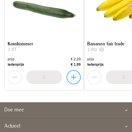
Komkommer
Bananen fair trade
1 ST
1 KG
prijs
€ 2,29
prijs
ledenprijs
€ 1,99
ledenprijs
Doe mee
Actueel