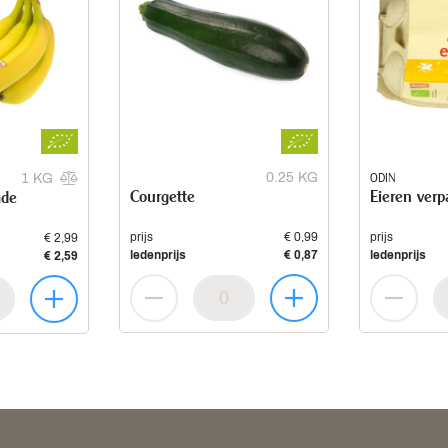
0.25 KG
ODIN
1 KG
Courgette
Eieren verp
ade
prijs
€ 0,99
prijs
€ 2,99
ledenprijs
€ 0,87
ledenprijs
€ 2,59