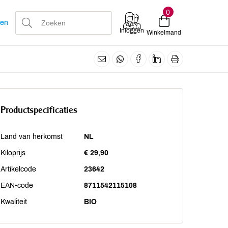
0
len
Inloggen
Winkelmand
Productspecificaties
Land van herkomst
NL
Kiloprijs
€ 29,90
Artikelcode
23642
EAN-code
8711542115108
Kwaliteit
BIO