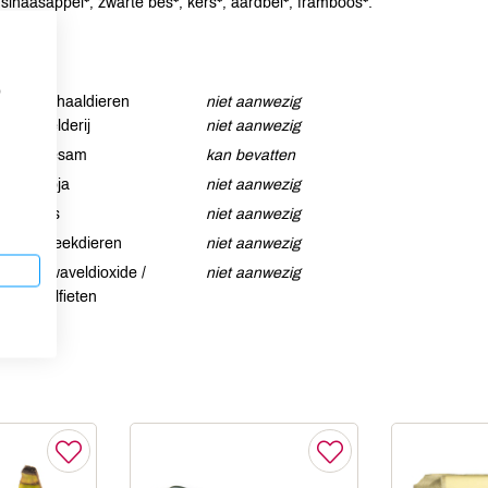
 sinaasappel*, zwarte bes*, kers*, aardbei*, framboos*.
p
Schaaldieren
niet aanwezig
Selderij
niet aanwezig
Sesam
kan bevatten
Soja
niet aanwezig
Vis
niet aanwezig
Weekdieren
niet aanwezig
Zwaveldioxide /
niet aanwezig
sulfieten