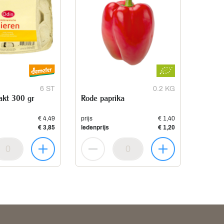
6 ST
0.2 KG
akt 300 gr
Rode paprika
€ 4,49
prijs
€ 1,40
€ 3,85
ledenprijs
€ 1,20