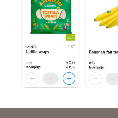
AMAIZIN
6 ST
Tortilla wraps
Bananen fair tr
prijs
€ 2,99
prijs
ledenprijs
€ 2,55
ledenprijs