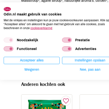
Maisstroop*, agave siroop*, natuurlijke aroma's: citroen*,
Allergenen
Odin.nl maakt gebruik van cookies
Met de vinkjes en instellingen kun je jouw cookievoorkeuren aanpassen. Klik o
Aardnoten
niet aanwezig
“Accepteer alles” om akkoord te gaan met het gebruik van alle cookies, zoals
beschreven in onze
cookieverklaring
.
Ei
niet aanwezig
Gluten
niet aanwezig
Noodzakelijk
Prestatie
Lactose
niet aanwezig
Functioneel
Advertenties
Lupine
niet aanwezig
Mosterd
niet aanwezig
Accepteer alles
Instellingen opslaan
Noten
niet aanwezig
Weigeren
Nee, pas aan
Anderen kochten ook