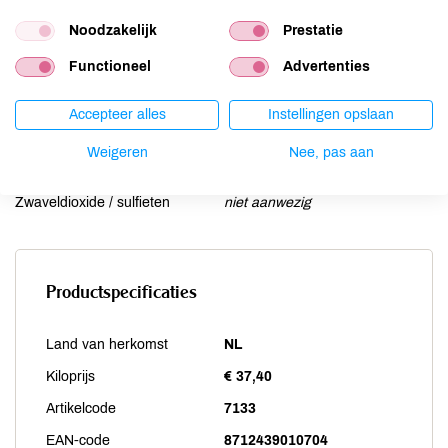
Noten
aanwezig
Noodzakelijk
Prestatie
Schaaldieren
niet aanwezig
Functioneel
Advertenties
Selderij
niet aanwezig
Sesam
kan bevatten
Accepteer alles
Instellingen opslaan
Soja
niet aanwezig
Vis
niet aanwezig
Weigeren
Nee, pas aan
Weekdieren
niet aanwezig
Zwaveldioxide / sulfieten
niet aanwezig
Productspecificaties
Land van herkomst
NL
Kiloprijs
€ 37,40
Artikelcode
7133
EAN-code
8712439010704