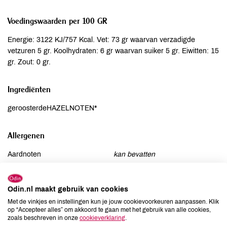
Voedingswaarden per 100 GR
Energie: 3122 KJ/757 Kcal. Vet: 73 gr waarvan verzadigde
vetzuren 5 gr. Koolhydraten: 6 gr waarvan suiker 5 gr. Eiwitten: 15
gr. Zout: 0 gr.
Ingrediënten
geroosterdeHAZELNOTEN*
Allergenen
Aardnoten
kan bevatten
Ei
niet aanwezig
Gluten
niet aanwezig
Odin.nl maakt gebruik van cookies
Lactose
niet aanwezig
Met de vinkjes en instellingen kun je jouw cookievoorkeuren aanpassen. Klik
Lupine
niet aanwezig
op “Accepteer alles” om akkoord te gaan met het gebruik van alle cookies,
zoals beschreven in onze
cookieverklaring
.
Mosterd
niet aanwezig