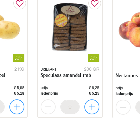
2 KG
DRIEKANT
200 GR
pel
Speculaas amandel rmb
Nectarines
€ 5,98
prijs
€ 6,25
prijs
€ 5,18
ledenprijs
€ 5,25
ledenprijs