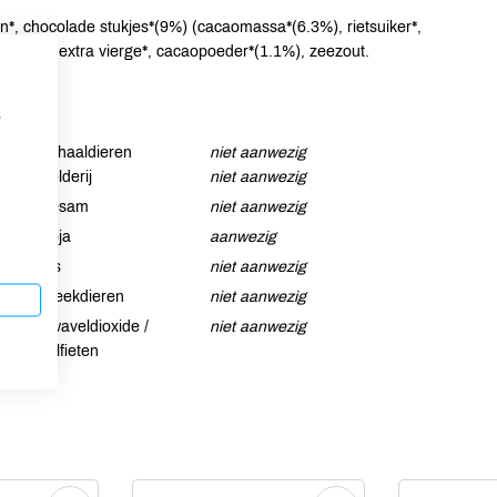
 chocolade stukjes*(9%) (cacaomassa*(6.3%), rietsuiker*,
, olijfolie extra vierge*, cacaopoeder*(1.1%), zeezout.
p
Schaaldieren
niet aanwezig
Selderij
niet aanwezig
Sesam
niet aanwezig
Soja
aanwezig
Vis
niet aanwezig
Weekdieren
niet aanwezig
Zwaveldioxide /
niet aanwezig
sulfieten