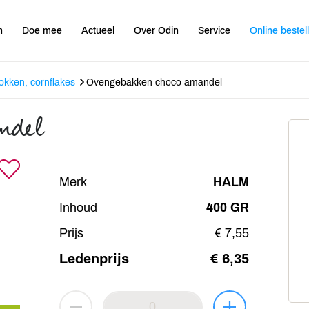
n
Doe mee
Actueel
Over Odin
Service
Online bestel
lokken, cornflakes
Ovengebakken choco amandel
ndel
Merk
HALM
Inhoud
400 GR
Prijs
€ 7,55
Ledenprijs
€ 6,35