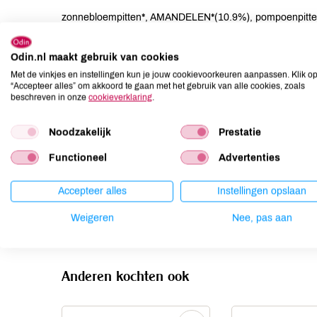
zonnebloempitten*, AMANDELEN*(10.9%), pompoenpitten*,
cacaoboter(0.2%)*), tijgernoten*, lijnzaad*, agave siroop*
Odin.nl maakt gebruik van cookies
Allergenen
Met de vinkjes en instellingen kun je jouw cookievoorkeuren aanpassen. Klik o
“Accepteer alles” om akkoord te gaan met het gebruik van alle cookies, zoals
Aardnoten
kan bevatten
beschreven in onze
cookieverklaring
.
Ei
niet aanwezig
Noodzakelijk
Prestatie
Gluten
kan bevatten
Lactose
kan bevatten
Functioneel
Advertenties
Lupine
niet aanwezig
Accepteer alles
Instellingen opslaan
Mosterd
niet aanwezig
Noten
aanwezig
Weigeren
Nee, pas aan
Anderen kochten ook