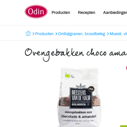
Producten
Recepten
Aanbiedinge
Producten
Ontbijtgranen, broodbeleg
Muesli, v
Ovengebakken choco ama