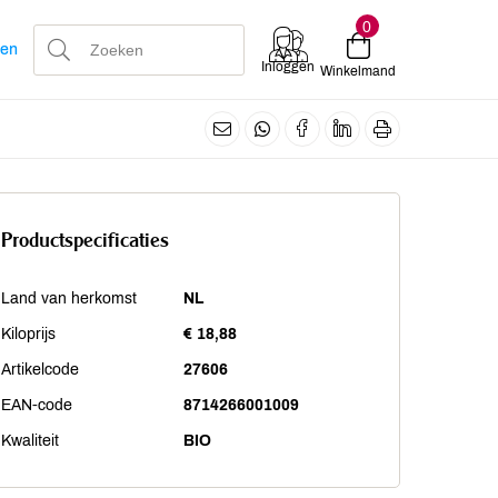
0
len
Inloggen
Winkelmand
Productspecificaties
Land van herkomst
NL
Kiloprijs
€ 18,88
Artikelcode
27606
EAN-code
8714266001009
Kwaliteit
BIO