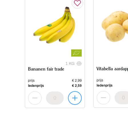
1 KG
Vitabella aardap
Bananen fair trade
prijs
prijs
€ 2,99
ledenprijs
ledenprijs
€ 2,59