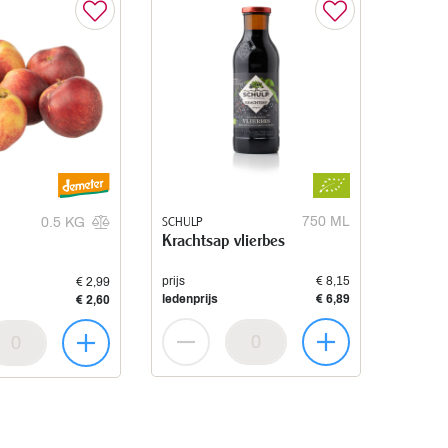
SCHULP
750 ML
0.5 KG
Krachtsap vlierbes
prijs
€ 8,15
€ 2,99
ledenprijs
€ 6,89
€ 2,60