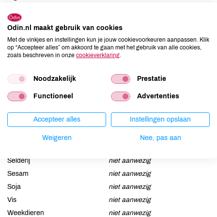
peren* (65%), appelsap* en geleermiddel: pectine.
Odin.nl maakt gebruik van cookies
Allergenen
Met de vinkjes en instellingen kun je jouw cookievoorkeuren aanpassen. Klik
op “Accepteer alles” om akkoord te gaan met het gebruik van alle cookies,
zoals beschreven in onze
cookieverklaring
.
Aardnoten
niet aanwezig
Ei
niet aanwezig
Noodzakelijk
Prestatie
Gluten
niet aanwezig
Functioneel
Advertenties
Lactose
niet aanwezig
Lupine
niet aanwezig
Accepteer alles
Instellingen opslaan
Mosterd
niet aanwezig
Noten
niet aanwezig
Weigeren
Nee, pas aan
Schaaldieren
niet aanwezig
Selderij
niet aanwezig
Sesam
niet aanwezig
Soja
niet aanwezig
Vis
niet aanwezig
Weekdieren
niet aanwezig