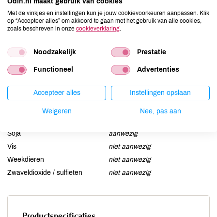
Odin.nl maakt gebruik van cookies
Aardnoten
niet aanwezig
Met de vinkjes en instellingen kun je jouw cookievoorkeuren aanpassen. Klik
Ei
niet aanwezig
op “Accepteer alles” om akkoord te gaan met het gebruik van alle cookies,
zoals beschreven in onze
cookieverklaring
.
Gluten
niet aanwezig
Lactose
niet aanwezig
Noodzakelijk
Prestatie
Lupine
niet aanwezig
Functioneel
Advertenties
Mosterd
niet aanwezig
Noten
aanwezig
Accepteer alles
Instellingen opslaan
Schaaldieren
niet aanwezig
Selderij
niet aanwezig
Weigeren
Nee, pas aan
Sesam
niet aanwezig
Soja
aanwezig
Vis
niet aanwezig
Weekdieren
niet aanwezig
Zwaveldioxide / sulfieten
niet aanwezig
Productspecificaties