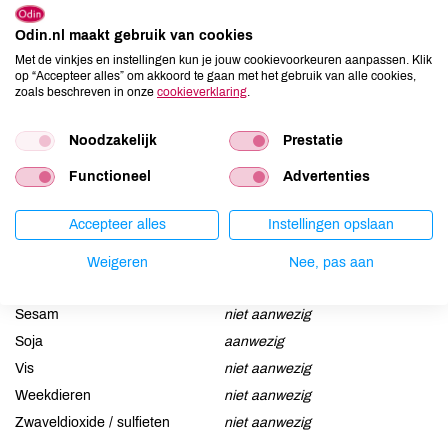
Odin.nl maakt gebruik van cookies
Allergenen
Met de vinkjes en instellingen kun je jouw cookievoorkeuren aanpassen. Klik
op “Accepteer alles” om akkoord te gaan met het gebruik van alle cookies,
Aardnoten
niet aanwezig
zoals beschreven in onze
cookieverklaring
.
Ei
niet aanwezig
Gluten
niet aanwezig
Noodzakelijk
Prestatie
Lactose
kan bevatten
Functioneel
Advertenties
Lupine
niet aanwezig
Mosterd
niet aanwezig
Accepteer alles
Instellingen opslaan
Noten
kan bevatten
Weigeren
Nee, pas aan
Schaaldieren
niet aanwezig
Selderij
niet aanwezig
Sesam
niet aanwezig
Soja
aanwezig
Vis
niet aanwezig
Weekdieren
niet aanwezig
Zwaveldioxide / sulfieten
niet aanwezig