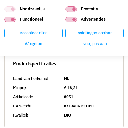
Sesam
niet aanwezig
Noodzakelijk
Prestatie
Soja
niet aanwezig
Functioneel
Advertenties
Vis
niet aanwezig
Weekdieren
niet aanwezig
Accepteer alles
Instellingen opslaan
Zwaveldioxide / sulfieten
niet aanwezig
Weigeren
Nee, pas aan
Productspecificaties
Land van herkomst
NL
Kiloprijs
€ 18,21
Artikelcode
8951
EAN-code
8713406190160
Kwaliteit
BIO