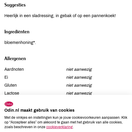
Suggesties
Heerlijk in een sladressing, in gebak of op een pannenkoek!
Ingrediënten
bloemenhoning*.
Allergenen
Aardnoten
niet aanwezig
Ei
niet aanwezig
Gluten
niet aanwezig
Lactose
niet aanwezig
Lupine
niet aanwezig
Mosterd
niet aanwezig
Odin.nl maakt gebruik van cookies
Noten
niet aanwezig
Met de vinkjes en instellingen kun je jouw cookievoorkeuren aanpassen. Klik
op “Accepteer alles” om akkoord te gaan met het gebruik van alle cookies,
Schaaldieren
niet aanwezig
zoals beschreven in onze
cookieverklaring
.
Selderij
niet aanwezig