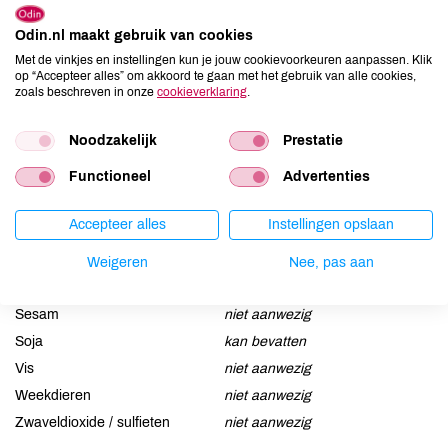
Odin.nl maakt gebruik van cookies
Allergenen
Met de vinkjes en instellingen kun je jouw cookievoorkeuren aanpassen. Klik
op “Accepteer alles” om akkoord te gaan met het gebruik van alle cookies,
Aardnoten
niet aanwezig
zoals beschreven in onze
cookieverklaring
.
Ei
niet aanwezig
Gluten
niet aanwezig
Noodzakelijk
Prestatie
Lactose
kan bevatten
Functioneel
Advertenties
Lupine
kan bevatten
Mosterd
niet aanwezig
Accepteer alles
Instellingen opslaan
Noten
kan bevatten
Weigeren
Nee, pas aan
Schaaldieren
niet aanwezig
Selderij
niet aanwezig
Sesam
niet aanwezig
Soja
kan bevatten
Vis
niet aanwezig
Weekdieren
niet aanwezig
Zwaveldioxide / sulfieten
niet aanwezig