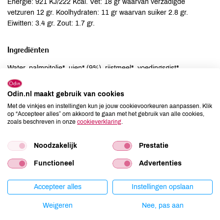
Energie: 921 KJ/222 Kcal. Vet: 18 gr waarvan verzadigde
vetzuren 12 gr. Koolhydraten: 11 gr waarvan suiker 2.8 gr.
Eiwitten: 3.4 gr. Zout: 1.7 gr.
Ingrediënten
Water, palmpitolie*, uien* (9%), rijstmeel*, voedingsgist*,
zonnebloemolie*, aardappelzetmeel*, palmolie*, gistextract*,
tomatenpuree*, specerijen*, kruiden*, wortel*, pastinaak*,
Odin.nl maakt gebruik van cookies
knoflookpoeder*, zeezout, ruwe rietsuiker*, verdikkingsmiddel
Met de vinkjes en instellingen kun je jouw cookievoorkeuren aanpassen. Klik
johannesbroodpitmeel*, bourbon vanille-extract*, citroenolie*
op “Accepteer alles” om akkoord te gaan met het gebruik van alle cookies,
zoals beschreven in onze
cookieverklaring
.
Allergenen
Noodzakelijk
Prestatie
Aardnoten
niet aanwezig
Functioneel
Advertenties
Ei
niet aanwezig
Gluten
niet aanwezig
Accepteer alles
Instellingen opslaan
Lactose
niet aanwezig
Weigeren
Nee, pas aan
Lupine
niet aanwezig