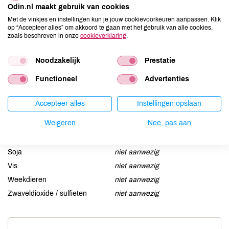
Odin.nl maakt gebruik van cookies
Aardnoten
kan bevatten
Met de vinkjes en instellingen kun je jouw cookievoorkeuren aanpassen. Klik
op “Accepteer alles” om akkoord te gaan met het gebruik van alle cookies,
Ei
niet aanwezig
zoals beschreven in onze
cookieverklaring
.
Gluten
aanwezig
Lactose
kan bevatten
Noodzakelijk
Prestatie
Lupine
niet aanwezig
Functioneel
Advertenties
Mosterd
niet aanwezig
Noten
kan bevatten
Accepteer alles
Instellingen opslaan
Schaaldieren
niet aanwezig
Weigeren
Nee, pas aan
Selderij
niet aanwezig
Sesam
kan bevatten
Soja
niet aanwezig
Vis
niet aanwezig
Weekdieren
niet aanwezig
Zwaveldioxide / sulfieten
niet aanwezig