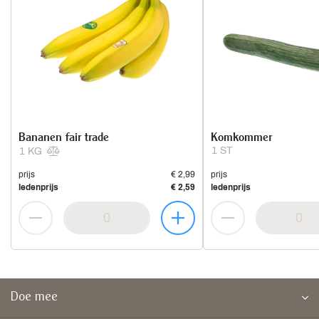
Bananen fair trade
Komkommer
1 ST
1 KG
prijs
€ 2,99
prijs
ledenprijs
€ 2,59
ledenprijs
Doe mee