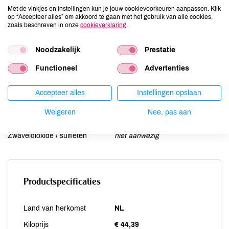
Lactose
niet aanwezig
Met de vinkjes en instellingen kun je jouw cookievoorkeuren aanpassen. Klik
Lupine
niet aanwezig
op “Accepteer alles” om akkoord te gaan met het gebruik van alle cookies,
zoals beschreven in onze
cookieverklaring
.
Mosterd
niet aanwezig
Noten
niet aanwezig
Noodzakelijk
Prestatie
Schaaldieren
niet aanwezig
Selderij
niet aanwezig
Functioneel
Advertenties
Sesam
niet aanwezig
Accepteer alles
Instellingen opslaan
Soja
niet aanwezig
Vis
niet aanwezig
Weigeren
Nee, pas aan
Weekdieren
niet aanwezig
Zwaveldioxide / sulfieten
niet aanwezig
Productspecificaties
Land van herkomst
NL
Kiloprijs
€ 44,39