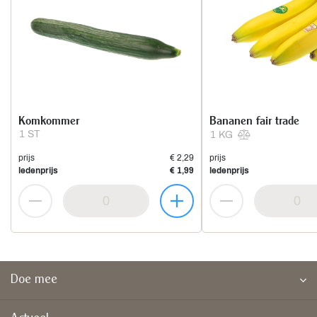
Komkommer
Bananen fair trade
1 ST
1 KG
prijs
€ 2,29
prijs
ledenprijs
€ 1,99
ledenprijs
Doe mee