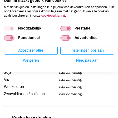
Odin.nl maakt gebruik van cookies
Aardnoten
niet aanwezig
Met de vinkjes en instellingen kun je jouw cookievoorkeuren aanpassen. Klik
Ei
niet aanwezig
op “Accepteer alles” om akkoord te gaan met het gebruik van alle cookies,
zoals beschreven in onze
cookieverklaring
.
Gluten
niet aanwezig
Lactose
niet aanwezig
Noodzakelijk
Prestatie
Lupine
niet aanwezig
Functioneel
Advertenties
Mosterd
niet aanwezig
Noten
aanwezig
Accepteer alles
Instellingen opslaan
Schaaldieren
niet aanwezig
Selderij
niet aanwezig
Weigeren
Nee, pas aan
Sesam
niet aanwezig
Soja
niet aanwezig
Vis
niet aanwezig
Weekdieren
niet aanwezig
Zwaveldioxide / sulfieten
niet aanwezig
Productspecificaties