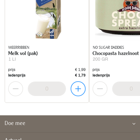
WEERRIBBEN
NO SUGAR DADDIES
Melk vol (pak)
Chocopasta hazelnoot
1 LI
200 GR
prijs
€ 1,99
prijs
ledenprijs
€ 1,79
ledenprijs
Doe mee