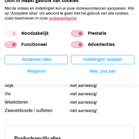
Odin.nl maakt gebruik van cookies
Aardnoten
niet aanwezig
Met de vinkjes en instellingen kun je jouw cookievoorkeuren aanpassen. Klik
Ei
niet aanwezig
op “Accepteer alles” om akkoord te gaan met het gebruik van alle cookies,
zoals beschreven in onze
cookieverklaring
.
Gluten
niet aanwezig
Lactose
niet aanwezig
Noodzakelijk
Prestatie
Lupine
niet aanwezig
Functioneel
Advertenties
Mosterd
niet aanwezig
Noten
niet aanwezig
Accepteer alles
Instellingen opslaan
Schaaldieren
niet aanwezig
Selderij
niet aanwezig
Weigeren
Nee, pas aan
Sesam
niet aanwezig
Soja
niet aanwezig
Vis
niet aanwezig
Weekdieren
niet aanwezig
Zwaveldioxide / sulfieten
niet aanwezig
Productspecificaties