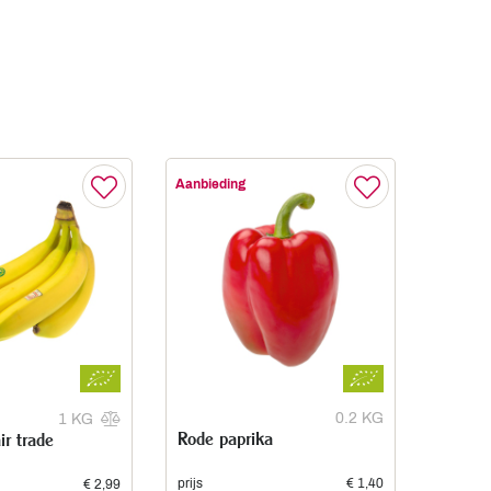
Aanbieding
0.2 KG
1 KG
Rode paprika
r trade
prijs
€ 1,40
€ 2,99