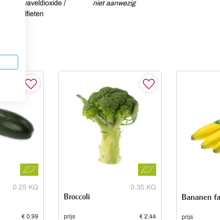
Zwaveldioxide /
niet aanwezig
sulfieten
0.25 KG
0.35 KG
Broccoli
Bananen fai
€ 0,99
prijs
€ 2,44
prijs