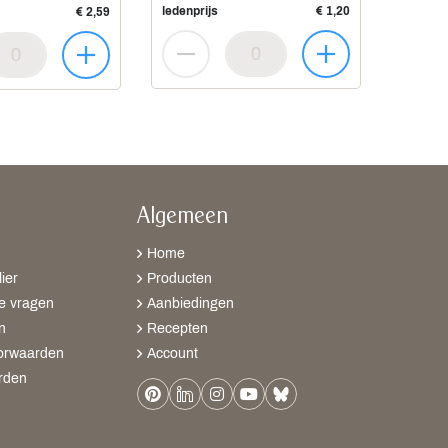
ledenprijs
€ 1,20
€ 2,59
Algemeen
Home
ier
Producten
e vragen
Aanbiedingen
n
Recepten
orwaarden
Account
rden