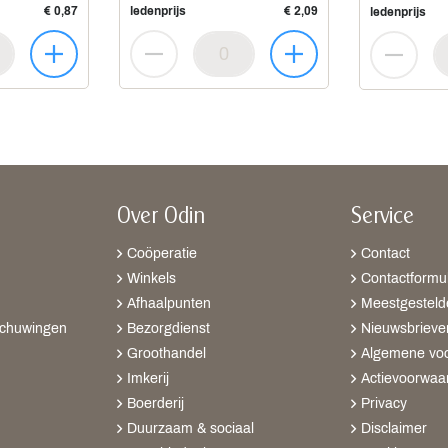
€ 0,87
ledenprijs
€ 2,09
ledenprijs
Over Odin
Service
Coöperatie
Contact
Winkels
Contactformul
Afhaalpunten
Meestgesteld
schuwingen
Bezorgdienst
Nieuwsbrieve
Groothandel
Algemene vo
Imkerij
Actievoorwaa
Boerderij
Privacy
Duurzaam & sociaal
Disclaimer