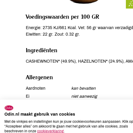
Voedingswaarden per 100 GR
Energie: 2735 KJ/661 Kcal. Vet: 56 gr waarvan verzadigde
Eiwitten: 22 gr. Zout: 0.32 gr.
Ingrediënten
CASHEWNOTEN* (49.9%), HAZELNOTEN* (24.9%), AMAN
Allergenen
Aardnoten
kan bevatten
Ei
niet aanwezig
Gluten
kan bevatten
Lactose
niet aanwezig
Odin.nl maakt gebruik van cookies
Lupine
niet aanwezig
Met de vinkjes en instellingen kun je jouw cookievoorkeuren aanpassen. Klik o
“Accepteer alles” om akkoord te gaan met het gebruik van alle cookies, zoals
Mosterd
niet aanwezig
beschreven in onze
cookieverklaring
.