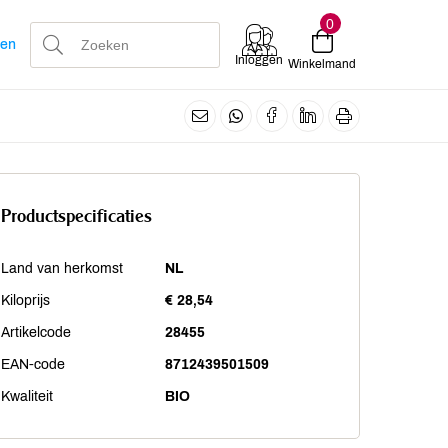
0
len
Inloggen
Winkelmand
Productspecificaties
Land van herkomst
NL
Kiloprijs
€ 28,54
Artikelcode
28455
EAN-code
8712439501509
Kwaliteit
BIO