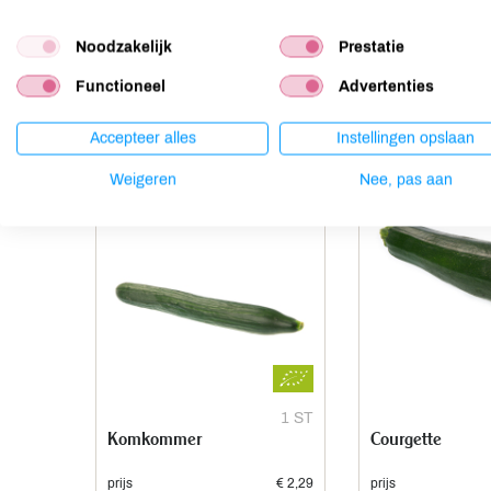
Noten
aanwezig
Noodzakelijk
Prestatie
Functioneel
Advertenties
Anderen kochten ook
Accepteer alles
Instellingen opslaan
Weigeren
Nee, pas aan
1 ST
Komkommer
Courgette
prijs
€ 2,29
prijs