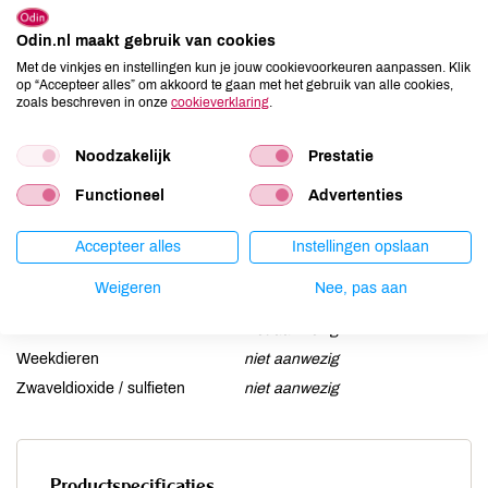
Aardnoten
kan bevatten
Ei
Odin.nl maakt gebruik van cookies
niet aanwezig
Met de vinkjes en instellingen kun je jouw cookievoorkeuren aanpassen. Klik
Gluten
niet aanwezig
op “Accepteer alles” om akkoord te gaan met het gebruik van alle cookies,
Lactose
niet aanwezig
zoals beschreven in onze
cookieverklaring
.
Lupine
niet aanwezig
Noodzakelijk
Prestatie
Mosterd
niet aanwezig
Noten
aanwezig
Functioneel
Advertenties
Schaaldieren
niet aanwezig
Selderij
niet aanwezig
Accepteer alles
Instellingen opslaan
Sesam
kan bevatten
Weigeren
Nee, pas aan
Soja
niet aanwezig
Vis
niet aanwezig
Weekdieren
niet aanwezig
Zwaveldioxide / sulfieten
niet aanwezig
Productspecificaties