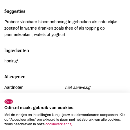
Suggesties
Probeer vloeibare bloemenhoning te gebruiken als natuurlijke
zoetstof in warme dranken zoals thee of als topping op
pannenkoeken, wafels of yoghurt.
Ingrediënten
honing*.
Allergenen
Aardnoten
niet aanwezig
Ei
niet aanwezig
Gluten
niet aanwezig
Odin.nl maakt gebruik van cookies
Lactose
niet aanwezig
Met de vinkjes en instellingen kun je jouw cookievoorkeuren aanpassen. Klik
Lupine
niet aanwezig
op “Accepteer alles” om akkoord te gaan met het gebruik van alle cookies,
zoals beschreven in onze
cookieverklaring
.
Mosterd
niet aanwezig