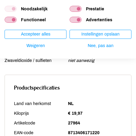
Noten
niet aanwezig
Noodzakelijk
Prestatie
Schaaldieren
niet aanwezig
Selderij
niet aanwezig
Functioneel
Advertenties
Sesam
niet aanwezig
Accepteer alles
Instellingen opslaan
Soja
niet aanwezig
Vis
niet aanwezig
Weigeren
Nee, pas aan
Weekdieren
niet aanwezig
Zwaveldioxide / sulfieten
niet aanwezig
Productspecificaties
Land van herkomst
NL
Kiloprijs
€ 19,97
Artikelcode
27964
EAN-code
8713406171220