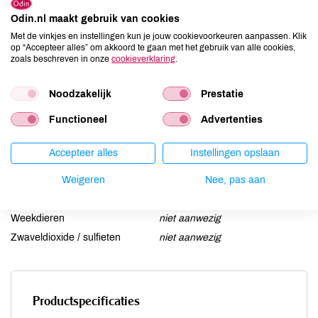
Ei
niet aanwezig
Odin.nl maakt gebruik van cookies
Gluten
niet aanwezig
Met de vinkjes en instellingen kun je jouw cookievoorkeuren aanpassen. Klik
op “Accepteer alles” om akkoord te gaan met het gebruik van alle cookies,
Lactose
aanwezig
zoals beschreven in onze
cookieverklaring
.
Lupine
niet aanwezig
Mosterd
niet aanwezig
Noodzakelijk
Prestatie
Noten
aanwezig
Functioneel
Advertenties
Schaaldieren
niet aanwezig
Selderij
niet aanwezig
Accepteer alles
Instellingen opslaan
Sesam
niet aanwezig
Soja
Weigeren
aanwezig
Nee, pas aan
Vis
niet aanwezig
Weekdieren
niet aanwezig
Zwaveldioxide / sulfieten
niet aanwezig
Productspecificaties