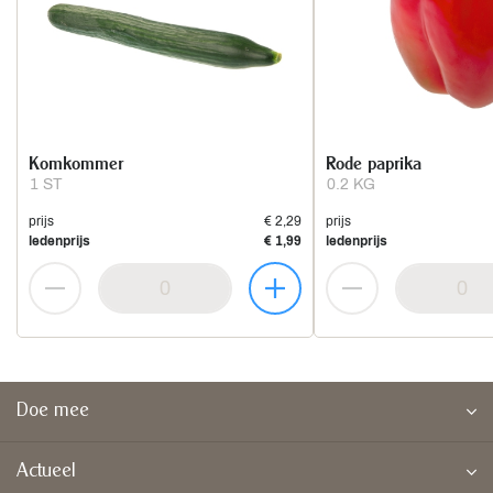
Komkommer
Rode paprika
1 ST
0.2 KG
prijs
€ 2,29
prijs
ledenprijs
€ 1,99
ledenprijs
Doe mee
Actueel