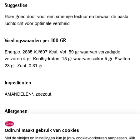
Suggesties
Roer goed door voor een smeuïge textuur en bewaar de pasta
luchtdicht voor optimale versheid.
Voedingswaarden per 100 GR
Energie: 2885 KJ/697 Kcal. Vet: 59 gr waarvan verzadigde
vetzuren 4 gr. Koolhydraten: 15 gr waarvan suiker 4 gr. Eiwitten:
23 gr. Zout: 0.31 gr.
Ingrediënten
AMANDELEN*, zeezout.
Allergenen
Aardnoten
kan bevatten
Odin.nl maakt gebruik van cookies
Ei
niet aanwezig
Met de vinkjes en instellingen kun je jouw cookievoorkeuren aanpassen. Klik
Gluten
niet aanwezig