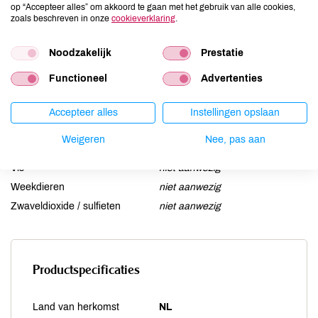
op “Accepteer alles” om akkoord te gaan met het gebruik van alle cookies,
Lactose
niet aanwezig
zoals beschreven in onze
cookieverklaring
.
Lupine
niet aanwezig
Noodzakelijk
Prestatie
Mosterd
niet aanwezig
Noten
aanwezig
Functioneel
Advertenties
Schaaldieren
niet aanwezig
Selderij
niet aanwezig
Accepteer alles
Instellingen opslaan
Sesam
kan bevatten
Weigeren
Nee, pas aan
Soja
niet aanwezig
Vis
niet aanwezig
Weekdieren
niet aanwezig
Zwaveldioxide / sulfieten
niet aanwezig
Productspecificaties
Land van herkomst
NL