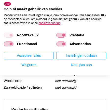
Aardnoten
niet aanwezig
Ei
Odin.nl maakt gebruik van cookies
niet aanwezig
Met de vinkjes en instellingen kun je jouw cookievoorkeuren aanpassen. Klik
Gluten
niet aanwezig
op “Accepteer alles” om akkoord te gaan met het gebruik van alle cookies,
Lactose
niet aanwezig
zoals beschreven in onze
cookieverklaring
.
Lupine
niet aanwezig
Noodzakelijk
Prestatie
Mosterd
niet aanwezig
Noten
aanwezig
Functioneel
Advertenties
Schaaldieren
niet aanwezig
Selderij
niet aanwezig
Accepteer alles
Instellingen opslaan
Sesam
niet aanwezig
Weigeren
Nee, pas aan
Soja
aanwezig
Vis
niet aanwezig
Weekdieren
niet aanwezig
Zwaveldioxide / sulfieten
niet aanwezig
Productspecificaties