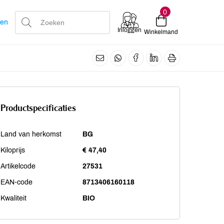
0
len
Inloggen
Winkelmand
Productspecificaties
Land van herkomst
BG
Kiloprijs
€ 47,40
Artikelcode
27531
EAN-code
8713406160118
Kwaliteit
BIO