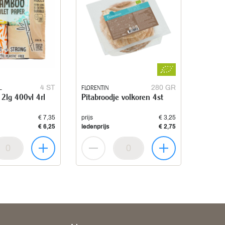
L
4 ST
FLORENTIN
280 GR
 2lg 400vl 4rl
Pitabroodje volkoren 4st
€ 7,35
prijs
€ 3,25
€ 6,25
ledenprijs
€ 2,75