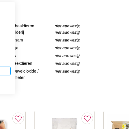
p
Schaaldieren
niet aanwezig
Selderij
niet aanwezig
Sesam
niet aanwezig
Soja
niet aanwezig
Vis
niet aanwezig
Weekdieren
niet aanwezig
Zwaveldioxide /
niet aanwezig
sulfieten