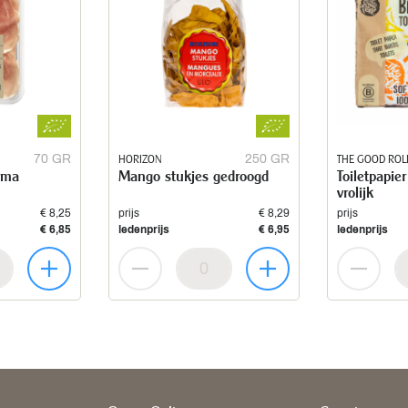
70 GR
HORIZON
250 GR
THE GOOD ROL
arma
Mango stukjes gedroogd
Toiletpapier
vrolijk
€ 8,25
prijs
€ 8,29
prijs
€ 6,85
ledenprijs
€ 6,95
ledenprijs