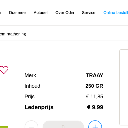
n
Doe mee
Actueel
Over Odin
Service
Online bestel
em raathoning
Merk
TRAAY
Inhoud
250 GR
Prijs
€ 11,85
Ledenprijs
€ 9,99