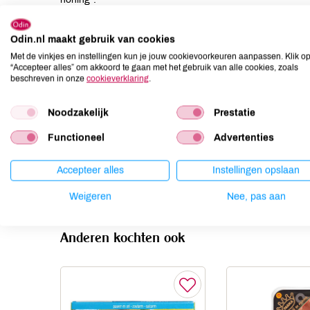
Allergenen
Odin.nl maakt gebruik van cookies
Met de vinkjes en instellingen kun je jouw cookievoorkeuren aanpassen. Klik o
Aardnoten
niet aanwezig
“Accepteer alles” om akkoord te gaan met het gebruik van alle cookies, zoals
beschreven in onze
cookieverklaring
.
Ei
niet aanwezig
Gluten
niet aanwezig
Noodzakelijk
Prestatie
Lactose
niet aanwezig
Functioneel
Lupine
niet aanwezig
Advertenties
Mosterd
niet aanwezig
Accepteer alles
Instellingen opslaan
Noten
niet aanwezig
Weigeren
Nee, pas aan
Anderen kochten ook