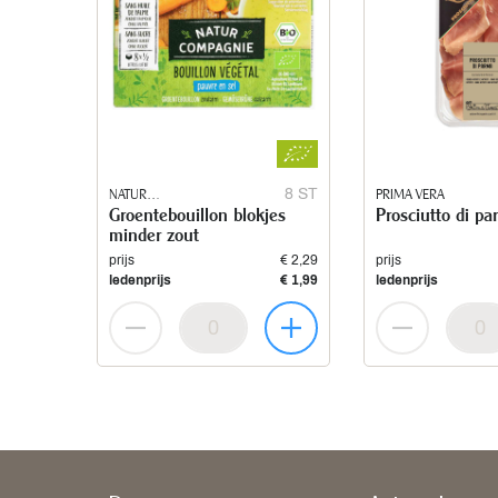
NATUR
8 ST
PRIMA VERA
Groentebouillon blokjes
Prosciutto di p
COMPAGNIE
minder zout
prijs
€ 2,29
prijs
ledenprijs
€ 1,99
ledenprijs