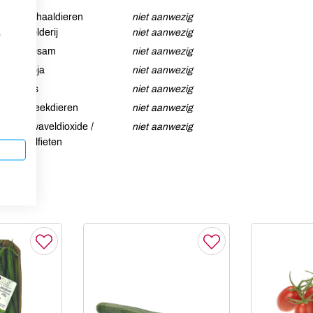
Schaaldieren
niet aanwezig
Selderij
niet aanwezig
p
Sesam
niet aanwezig
Soja
niet aanwezig
Vis
niet aanwezig
Weekdieren
niet aanwezig
Zwaveldioxide /
niet aanwezig
sulfieten