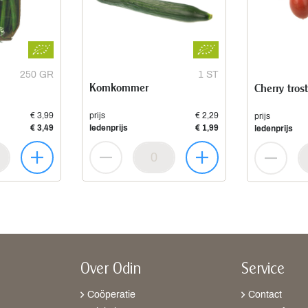
250 GR
1 ST
Komkommer
Cherry tro
€ 3,99
prijs
€ 2,29
prijs
€ 3,49
ledenprijs
€ 1,99
ledenprijs
Over Odin
Service
Coöperatie
Contact