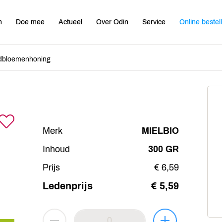
n
Doe mee
Actueel
Over Odin
Service
Online bestel
ldbloemenhoning
Merk
MIELBIO
Inhoud
300 GR
Prijs
€ 6,59
Ledenprijs
€ 5,59