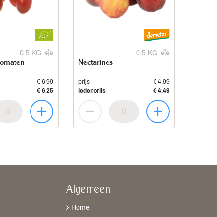
0.5 KG
0.5 KG
stomaten
Nectarines
€ 6,99
prijs
€ 4,99
€ 6,25
ledenprijs
€ 4,49
Algemeen
Home