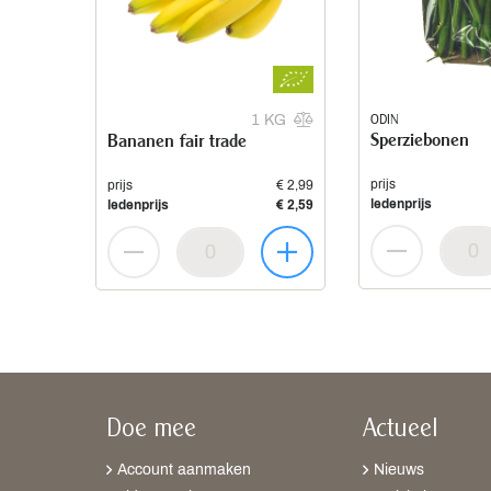
ODIN
1 KG
Sperziebonen
Bananen fair trade
prijs
prijs
€ 2,99
ledenprijs
ledenprijs
€ 2,59
Doe mee
Actueel
Account aanmaken
Nieuws