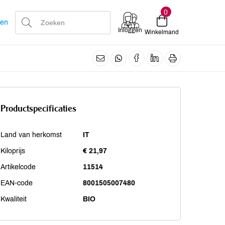
0
len
Inloggen
Winkelmand
Productspecificaties
Land van herkomst
IT
Kiloprijs
€ 21,97
Artikelcode
11514
EAN-code
8001505007480
Kwaliteit
BIO