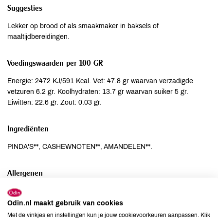
Suggesties
Lekker op brood of als smaakmaker in baksels of
maaltijdbereidingen.
Voedingswaarden per 100 GR
Energie: 2472 KJ/591 Kcal. Vet: 47.8 gr waarvan verzadigde
vetzuren 6.2 gr. Koolhydraten: 13.7 gr waarvan suiker 5 gr.
Eiwitten: 22.6 gr. Zout: 0.03 gr.
Ingrediënten
PINDA'S**, CASHEWNOTEN**, AMANDELEN**.
Allergenen
Aardnoten
aanwezig
Odin.nl maakt gebruik van cookies
Ei
niet aanwezig
Met de vinkjes en instellingen kun je jouw cookievoorkeuren aanpassen. Klik
Gluten
niet aanwezig