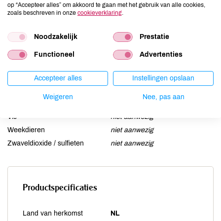
op “Accepteer alles” om akkoord te gaan met het gebruik van alle cookies,
Lactose
niet aanwezig
zoals beschreven in onze
cookieverklaring
.
Lupine
niet aanwezig
Noodzakelijk
Prestatie
Mosterd
niet aanwezig
Noten
aanwezig
Functioneel
Advertenties
Schaaldieren
niet aanwezig
Selderij
niet aanwezig
Accepteer alles
Instellingen opslaan
Sesam
kan bevatten
Weigeren
Nee, pas aan
Soja
niet aanwezig
Vis
niet aanwezig
Weekdieren
niet aanwezig
Zwaveldioxide / sulfieten
niet aanwezig
Productspecificaties
Land van herkomst
NL