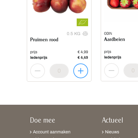
ODIN
0.5 KG
Aardbeien
Pruimen rood
prijs
prijs
€ 4,99
ledenprijs
ledenprijs
€ 4,49
Doe mee
Actueel
Account aanmaken
Nieuws