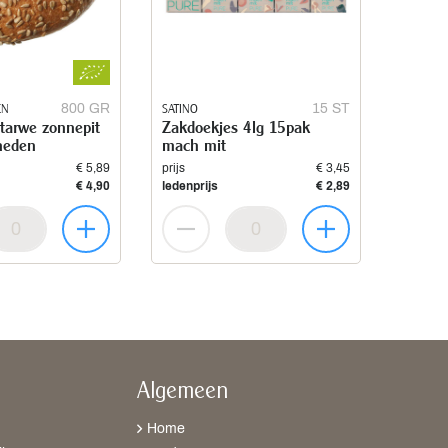
EN
800 GR
SATINO
15 ST
 tarwe zonnepit
Zakdoekjes 4lg 15pak
neden
mach mit
€ 5,89
prijs
€ 3,45
€ 4,90
ledenprijs
€ 2,89
Algemeen
Home