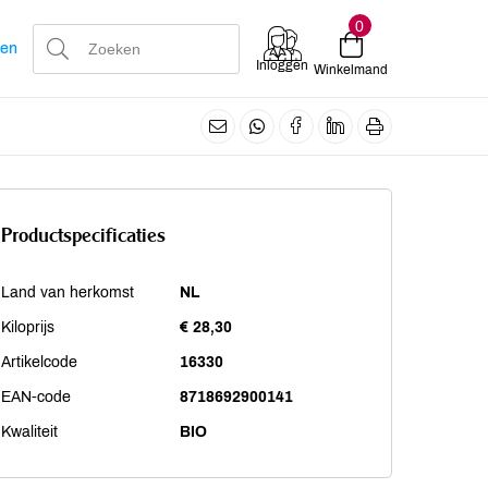
0
len
Inloggen
Winkelmand
Productspecificaties
Land van herkomst
NL
Kiloprijs
€ 28,30
Artikelcode
16330
EAN-code
8718692900141
Kwaliteit
BIO