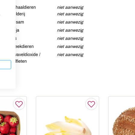
Schaaldieren
niet aanwezig
Selderij
niet aanwezig
p
Sesam
niet aanwezig
Soja
niet aanwezig
Vis
niet aanwezig
Weekdieren
niet aanwezig
Zwaveldioxide /
niet aanwezig
sulfieten