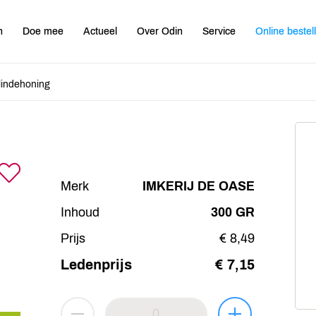
n
Doe mee
Actueel
Over Odin
Service
Online bestel
lindehoning
Merk
IMKERIJ DE OASE
Inhoud
300 GR
Prijs
€ 8,49
Ledenprijs
€ 7,15