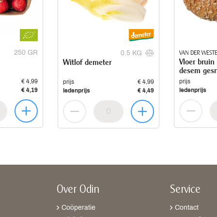
250 GR
VAN DER WEST
0.5 KG
Vloer bruin
Witlof demeter
desem ges
€ 4,99
prijs
prijs
€ 4,99
€ 4,19
ledenprijs
ledenprijs
€ 4,49
Over Odin
Service
Coöperatie
Contact