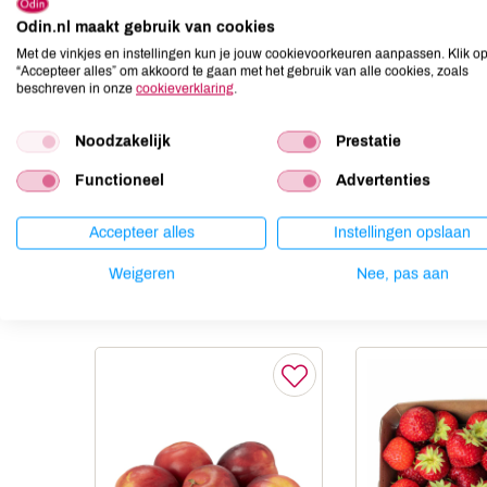
Odin.nl maakt gebruik van cookies
Aardnoten
niet aanwezig
Met de vinkjes en instellingen kun je jouw cookievoorkeuren aanpassen. Klik o
Ei
niet aanwezig
“Accepteer alles” om akkoord te gaan met het gebruik van alle cookies, zoals
Gluten
niet aanwezig
beschreven in onze
cookieverklaring
.
Lactose
niet aanwezig
Noodzakelijk
Prestatie
Lupine
niet aanwezig
Mosterd
niet aanwezig
Functioneel
Advertenties
Noten
niet aanwezig
Accepteer alles
Instellingen opslaan
Weigeren
Nee, pas aan
Anderen kochten ook