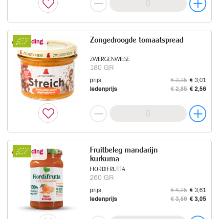
Zongedroogde tomaatspread
Aanbieding
ZWERGENWIESE
180 GR
prijs
€ 3,35
€ 3,01
ledenprijs
€ 2,85
€ 2,56
Fruitbeleg mandarijn
Aanbieding
kurkuma
FIORDIFRUTTA
260 GR
prijs
€ 4,25
€ 3,61
ledenprijs
€ 3,59
€ 3,05