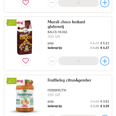
Muesli choco krokant
Aanbieding
glutenvrij
BAUCK MUHLE
300 GR
prijs
€ 5,79
€ 5,21
ledenprijs
€ 4,85
€ 4,37
Fruitbeleg citrus&gember
Aanbieding
FIORDIFRUTTA
260 GR
prijs
€ 4,25
€ 3,61
ledenprijs
€ 3,59
€ 3,05