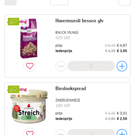
Havermuesli bessen glv
Aanbieding
BAUCK MUHLE
425 GR
prijs
€ 5,19
€ 4,67
ledenprijs
€ 4,39
€ 3,95
Bieslookspread
Aanbieding
ZWERGENWIESE
180 GR
prijs
€ 3,35
€ 3,01
ledenprijs
€ 2,85
€ 2,56