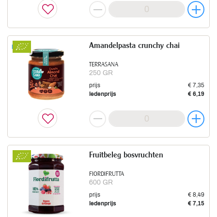
Amandelpasta crunchy chai
Nieuw
TERRASANA
250 GR
prijs
€ 7,35
ledenprijs
€ 6,19
Fruitbeleg bosvruchten
FIORDIFRUTTA
600 GR
prijs
€ 8,49
ledenprijs
€ 7,15