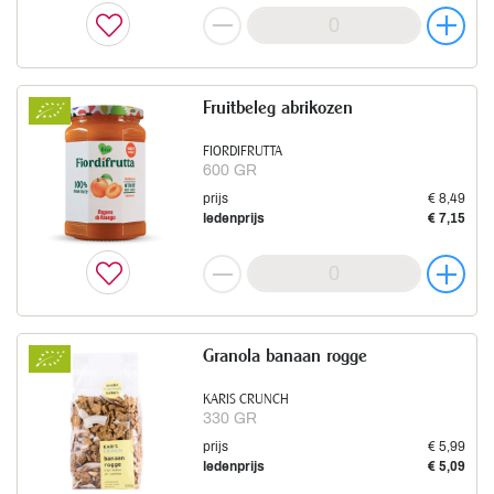
Fruitbeleg abrikozen
FIORDIFRUTTA
600 GR
prijs
€ 8,49
ledenprijs
€ 7,15
Granola banaan rogge
KARIS CRUNCH
330 GR
prijs
€ 5,99
ledenprijs
€ 5,09