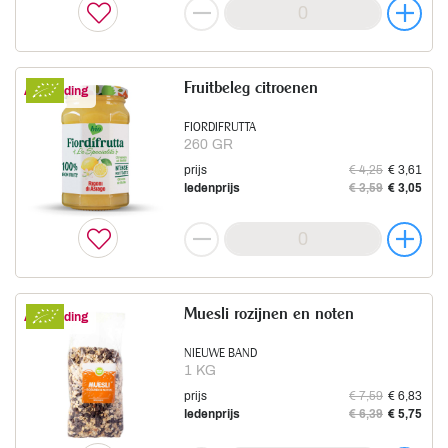
Fruitbeleg citroenen
Aanbieding
FIORDIFRUTTA
260 GR
prijs
€ 4,25
€ 3,61
ledenprijs
€ 3,59
€ 3,05
Muesli rozijnen en noten
Aanbieding
NIEUWE BAND
1 KG
prijs
€ 7,59
€ 6,83
ledenprijs
€ 6,39
€ 5,75