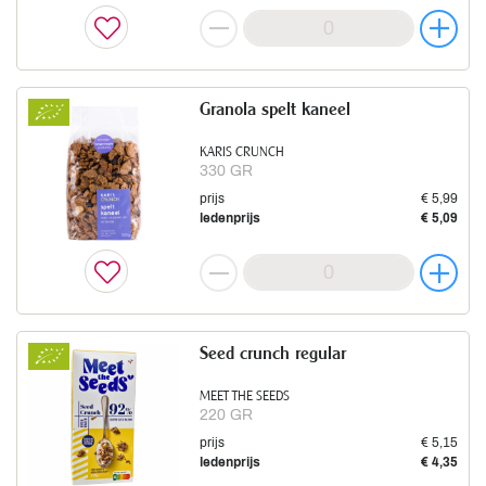
Granola spelt kaneel
KARIS CRUNCH
330 GR
prijs
€ 5,99
ledenprijs
€ 5,09
Seed crunch regular
MEET THE SEEDS
220 GR
prijs
€ 5,15
ledenprijs
€ 4,35