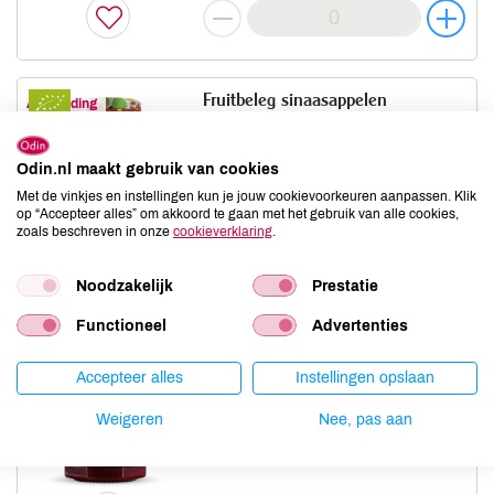
Fruitbeleg sinaasappelen
Aanbieding
FIORDIFRUTTA
260 GR
Odin.nl maakt gebruik van cookies
prijs
€ 4,25
€ 3,61
Met de vinkjes en instellingen kun je jouw cookievoorkeuren aanpassen. Klik
ledenprijs
€ 3,59
€ 3,05
op “Accepteer alles” om akkoord te gaan met het gebruik van alle cookies,
zoals beschreven in onze
cookieverklaring
.
Noodzakelijk
Prestatie
Functioneel
Advertenties
Fruitbeleg frambozen
Nieuw
Accepteer alles
Instellingen opslaan
FIORDIFRUTTA
600 GR
Weigeren
Nee, pas aan
prijs
€ 8,49
ledenprijs
€ 7,15