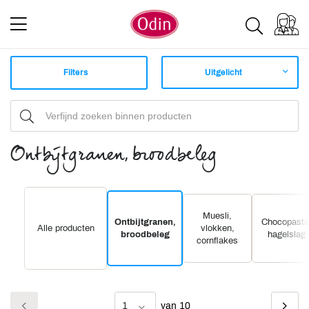
Filters
Uitgelicht
Ontbijtgranen, broodbeleg
Muesli,
Ontbijtgranen,
Chocopasta
Alle producten
vlokken,
broodbeleg
hagelslag
cornflakes
1
van 10