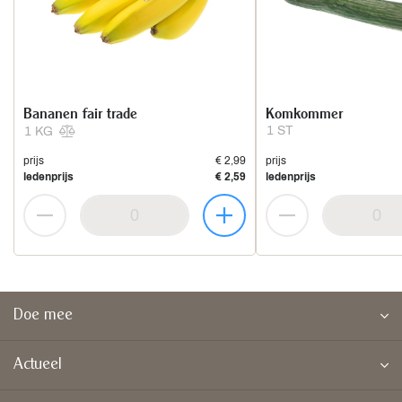
Bananen fair trade
Komkommer
1 ST
1 KG
prijs
€ 2,99
prijs
ledenprijs
€ 2,59
ledenprijs
Doe mee
Actueel