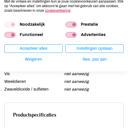
Met de vinkjes en instellingen kun je jouw cookievoorkeuren aanpassen. Klik
Gluten
niet aanwezig
op “Accepteer alles” om akkoord te gaan met het gebruik van alle cookies,
zoals beschreven in onze
cookieverklaring
.
Lactose
niet aanwezig
Lupine
niet aanwezig
Noodzakelijk
Prestatie
Mosterd
niet aanwezig
Functioneel
Advertenties
Noten
niet aanwezig
Schaaldieren
niet aanwezig
Accepteer alles
Instellingen opslaan
Selderij
niet aanwezig
Sesam
niet aanwezig
Weigeren
Nee, pas aan
Soja
niet aanwezig
Vis
niet aanwezig
Weekdieren
niet aanwezig
Zwaveldioxide / sulfieten
niet aanwezig
Productspecificaties