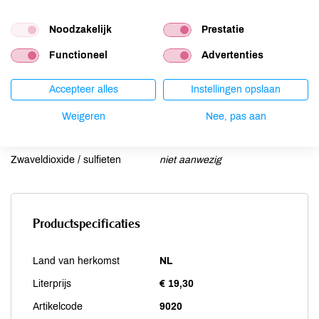
Mosterd
niet aanwezig
Noten
niet aanwezig
Noodzakelijk
Prestatie
Schaaldieren
niet aanwezig
Functioneel
Advertenties
Selderij
niet aanwezig
Sesam
niet aanwezig
Accepteer alles
Instellingen opslaan
Soja
niet aanwezig
Weigeren
Nee, pas aan
Vis
niet aanwezig
Weekdieren
niet aanwezig
Zwaveldioxide / sulfieten
niet aanwezig
Productspecificaties
Land van herkomst
NL
Literprijs
€ 19,30
Artikelcode
9020