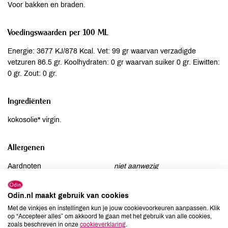
Voor bakken en braden.
Voedingswaarden per 100 ML
Energie: 3677 KJ/878 Kcal. Vet: 99 gr waarvan verzadigde
vetzuren 86.5 gr. Koolhydraten: 0 gr waarvan suiker 0 gr. Eiwitten:
0 gr. Zout: 0 gr.
Ingrediënten
kokosolie* virgin.
Allergenen
Aardnoten
niet aanwezig
Ei
niet aanwezig
Gluten
niet aanwezig
Odin.nl maakt gebruik van cookies
Lactose
niet aanwezig
Met de vinkjes en instellingen kun je jouw cookievoorkeuren aanpassen. Klik
op “Accepteer alles” om akkoord te gaan met het gebruik van alle cookies,
Lupine
niet aanwezig
zoals beschreven in onze
cookieverklaring
.