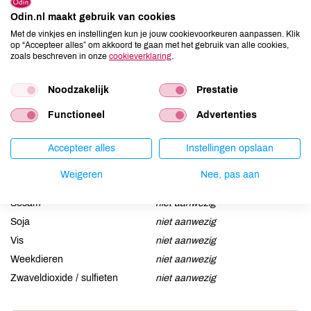
Allergenen
Odin.nl maakt gebruik van cookies
Met de vinkjes en instellingen kun je jouw cookievoorkeuren aanpassen. Klik
Aardnoten
niet aanwezig
op “Accepteer alles” om akkoord te gaan met het gebruik van alle cookies,
zoals beschreven in onze
cookieverklaring
.
Ei
niet aanwezig
Gluten
niet aanwezig
Noodzakelijk
Prestatie
Lactose
niet aanwezig
Lupine
niet aanwezig
Functioneel
Advertenties
Mosterd
niet aanwezig
Accepteer alles
Instellingen opslaan
Noten
niet aanwezig
Schaaldieren
niet aanwezig
Weigeren
Nee, pas aan
Selderij
niet aanwezig
Sesam
niet aanwezig
Soja
niet aanwezig
Vis
niet aanwezig
Weekdieren
niet aanwezig
Zwaveldioxide / sulfieten
niet aanwezig