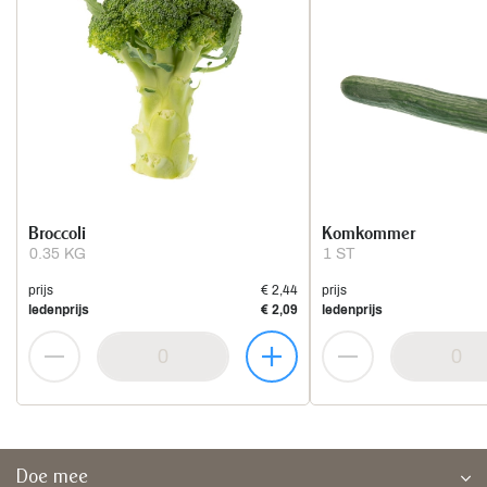
Broccoli
Komkommer
0.35 KG
1 ST
prijs
€ 2,44
prijs
ledenprijs
€ 2,09
ledenprijs
Doe mee