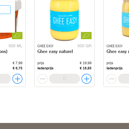
500 ML
GHEE EASY
500 GR
GHEE EASY
oos)
Ghee easy naturel
Ghee easy 
€ 7,99
prijs
€ 19,99
prijs
€ 6,75
ledenprijs
€ 16,85
ledenprijs