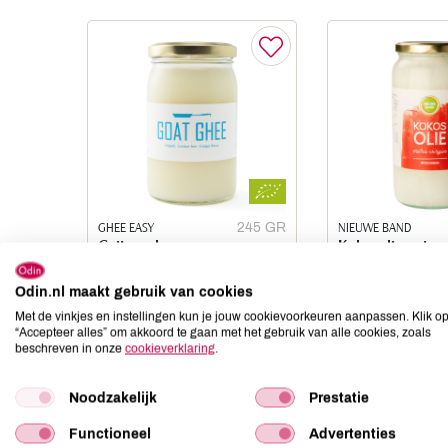
GHEE EASY
245 GR
NIEUWE BAND
Geiten ghee
Kokosolie extra 
prijs
€ 12,49
prijs
Odin.nl maakt gebruik van cookies
ledenprijs
€ 10,55
ledenprijs
Met de vinkjes en instellingen kun je jouw cookievoorkeuren aanpassen. Klik o
“Accepteer alles” om akkoord te gaan met het gebruik van alle cookies, zoals
beschreven in onze
cookieverklaring
.
Noodzakelijk
Prestatie
Functioneel
Advertenties