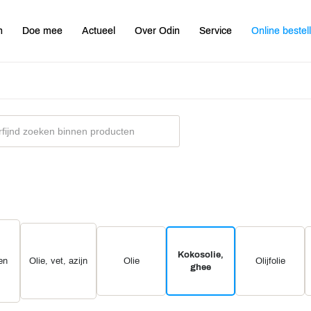
n
Doe mee
Actueel
Over Odin
Service
Online bestel
Kokosolie,
en
Olie, vet, azijn
Olie
Olijfolie
ghee