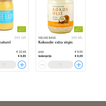
245 GR
NIEUWE BAND
500 ML
naturel
Kokosolie extra virgin
€ 10,49
prijs
€ 9,55
€ 8,85
ledenprijs
€ 8,09