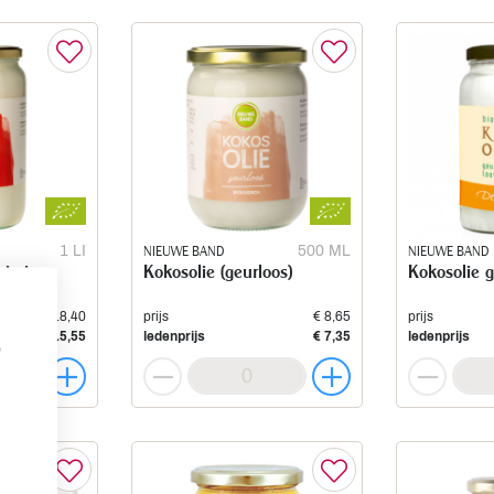
1 LI
NIEUWE BAND
500 ML
NIEUWE BAND
virgin
Kokosolie (geurloos)
Kokosolie g
€ 18,40
prijs
€ 8,65
prijs
€ 15,55
ledenprijs
€ 7,35
ledenprijs
p