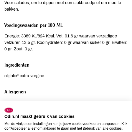
Voor salades, om te dippen met een stokbroodje of om mee te
bakken.
Voedingswaarden per 100 ML
Energie: 3389 KJ/824 Kcal. Vet: 91.6 gr waarvan verzadigde
vetzuren 13.5 gr. Koolhydraten: 0 gr waarvan suiker 0 gr. Eiwitten:
0 gr. Zout: 0 gr.
Ingrediënten
olijfolie* extra vergine.
Allergenen
Aardnoten
niet aanwezig
Ei
niet aanwezig
Odin.nl maakt gebruik van cookies
Gluten
niet aanwezig
Met de vinkjes en instellingen kun je jouw cookievoorkeuren aanpassen. Klik
Lactose
niet aanwezig
op “Accepteer alles” om akkoord te gaan met het gebruik van alle cookies,