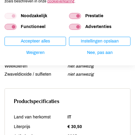
zoals beschreven in onze
cookieverklaring
.
Lupine
niet aanwezig
Mosterd
niet aanwezig
Noodzakelijk
Prestatie
Noten
niet aanwezig
Functioneel
Advertenties
Schaaldieren
niet aanwezig
Selderij
niet aanwezig
Accepteer alles
Instellingen opslaan
Sesam
niet aanwezig
Soja
niet aanwezig
Weigeren
Nee, pas aan
Vis
niet aanwezig
Weekdieren
niet aanwezig
Zwaveldioxide / sulfieten
niet aanwezig
Productspecificaties
Land van herkomst
IT
Literprijs
€ 30,50