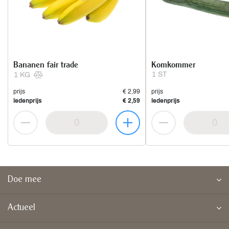
Bananen fair trade
Komkommer
1 ST
1 KG
prijs
€ 2,99
prijs
ledenprijs
€ 2,59
ledenprijs
Doe mee
Actueel