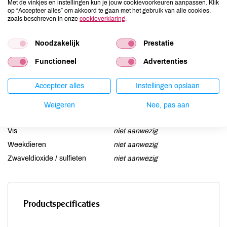
Met de vinkjes en instellingen kun je jouw cookievoorkeuren aanpassen. Klik
Gluten
niet aanwezig
op “Accepteer alles” om akkoord te gaan met het gebruik van alle cookies,
zoals beschreven in onze
cookieverklaring
.
Lactose
niet aanwezig
Lupine
niet aanwezig
Noodzakelijk
Prestatie
Mosterd
niet aanwezig
Functioneel
Advertenties
Noten
niet aanwezig
Schaaldieren
niet aanwezig
Accepteer alles
Instellingen opslaan
Selderij
niet aanwezig
Sesam
niet aanwezig
Weigeren
Nee, pas aan
Soja
niet aanwezig
Vis
niet aanwezig
Weekdieren
niet aanwezig
Zwaveldioxide / sulfieten
niet aanwezig
Productspecificaties