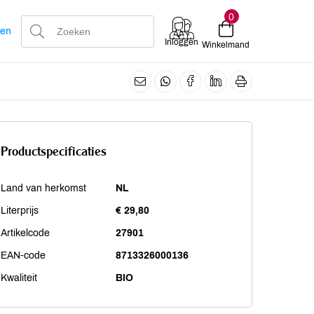
0
len
Inloggen
Winkelmand
Productspecificaties
Land van herkomst
NL
Literprijs
€ 29,80
Artikelcode
27901
EAN-code
8713326000136
Kwaliteit
BIO