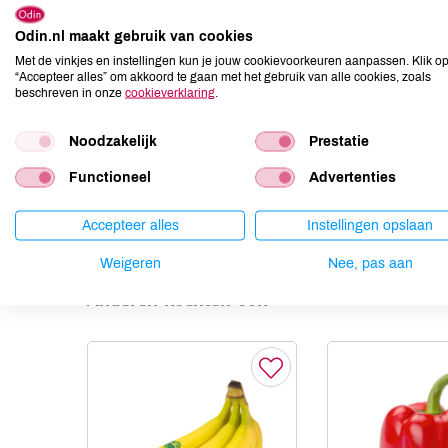
Allergenen
Odin.nl maakt gebruik van cookies
Aardnoten
niet aanwezig
Met de vinkjes en instellingen kun je jouw cookievoorkeuren aanpassen. Klik o
Ei
niet aanwezig
“Accepteer alles” om akkoord te gaan met het gebruik van alle cookies, zoals
beschreven in onze
cookieverklaring
.
Gluten
niet aanwezig
Lactose
niet aanwezig
Noodzakelijk
Prestatie
Lupine
niet aanwezig
Functioneel
Advertenties
Mosterd
niet aanwezig
Noten
niet aanwezig
Accepteer alles
Instellingen opslaan
Weigeren
Nee, pas aan
Anderen kochten ook