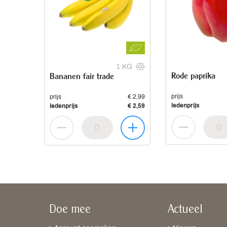
1 KG
Rode paprika
Bananen fair trade
prijs
prijs
€ 2,99
ledenprijs
ledenprijs
€ 2,59
Doe mee
Actueel