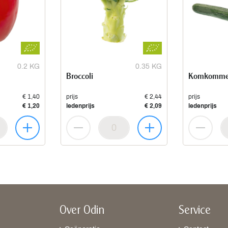
0.2 KG
0.35 KG
Broccoli
Komkomme
€ 1,40
prijs
€ 2,44
prijs
€ 1,20
ledenprijs
€ 2,09
ledenprijs
Over Odin
Service