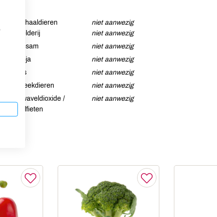
Schaaldieren
niet aanwezig
p
Selderij
niet aanwezig
Sesam
niet aanwezig
Soja
niet aanwezig
Vis
niet aanwezig
Weekdieren
niet aanwezig
Zwaveldioxide /
niet aanwezig
sulfieten