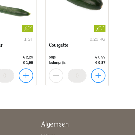
1 ST
0.25 KG
r
Courgette
€ 2,29
prijs
€ 0,99
€ 1,99
ledenprijs
€ 0,87
Algemeen