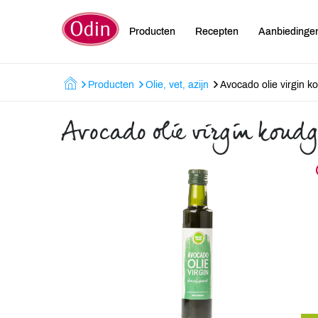
Producten
Recepten
Aanbiedinge
Producten
Olie, vet, azijn
Avocado olie virgin k
Avocado olie virgin koud