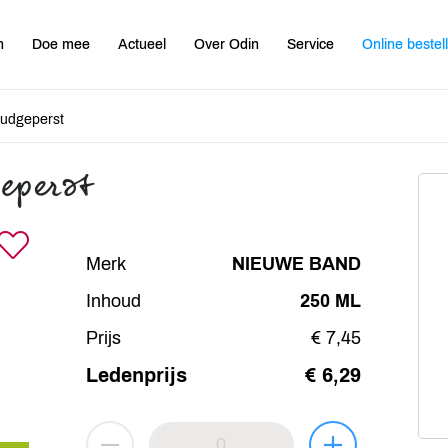
n
Doe mee
Actueel
Over Odin
Service
Online bestel
oudgeperst
geperst
Merk
NIEUWE BAND
Inhoud
250 ML
Prijs
€ 7,45
Ledenprijs
€ 6,29