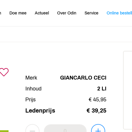
n
Doe mee
Actueel
Over Odin
Service
Online bestel
Merk
GIANCARLO CECI
Inhoud
2 LI
Prijs
€ 45,95
Ledenprijs
€ 39,25