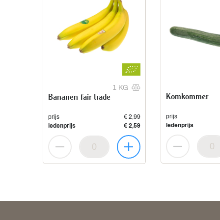
1 KG
Komkommer
Bananen fair trade
prijs
prijs
€ 2,99
ledenprijs
ledenprijs
€ 2,59