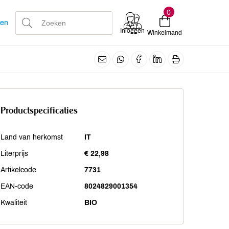
0
len
Inloggen
Winkelmand
Productspecificaties
Land van herkomst
IT
Literprijs
€ 22,98
Artikelcode
7731
EAN-code
8024829001354
Kwaliteit
BIO