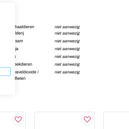
p
Schaaldieren
niet aanwezig
Selderij
niet aanwezig
Sesam
niet aanwezig
Soja
niet aanwezig
Vis
niet aanwezig
Weekdieren
niet aanwezig
Zwaveldioxide /
niet aanwezig
sulfieten