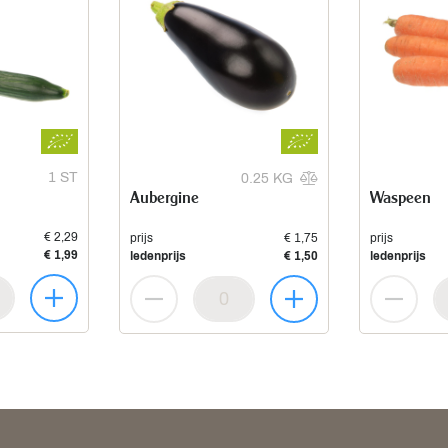
1 ST
0.25 KG
Aubergine
Waspeen
€ 2,29
prijs
€ 1,75
prijs
€ 1,99
ledenprijs
€ 1,50
ledenprijs