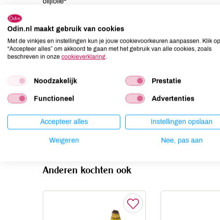
olijfolie*
Allergenen
Odin.nl maakt gebruik van cookies
Met de vinkjes en instellingen kun je jouw cookievoorkeuren aanpassen. Klik o
Aardnoten
niet aanwezig
“Accepteer alles” om akkoord te gaan met het gebruik van alle cookies, zoals
beschreven in onze
cookieverklaring
.
Ei
niet aanwezig
Gluten
niet aanwezig
Noodzakelijk
Prestatie
Lactose
niet aanwezig
Functioneel
Advertenties
Lupine
niet aanwezig
Mosterd
niet aanwezig
Accepteer alles
Instellingen opslaan
Noten
niet aanwezig
Weigeren
Nee, pas aan
Anderen kochten ook