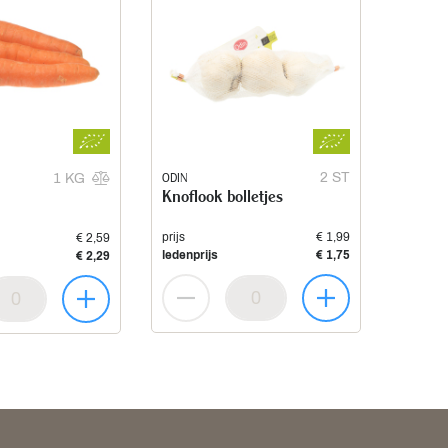
ODIN
2 ST
1 KG
Knoflook bolletjes
prijs
€ 1,99
€ 2,59
ledenprijs
€ 1,75
€ 2,29