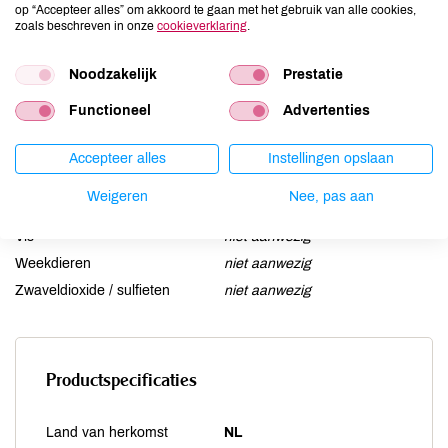
op “Accepteer alles” om akkoord te gaan met het gebruik van alle cookies,
Lactose
niet aanwezig
zoals beschreven in onze
cookieverklaring
.
Lupine
niet aanwezig
Noodzakelijk
Prestatie
Mosterd
niet aanwezig
Noten
kan bevatten
Functioneel
Advertenties
Schaaldieren
niet aanwezig
Selderij
niet aanwezig
Accepteer alles
Instellingen opslaan
Sesam
kan bevatten
Weigeren
Nee, pas aan
Soja
kan bevatten
Vis
niet aanwezig
Weekdieren
niet aanwezig
Zwaveldioxide / sulfieten
niet aanwezig
Productspecificaties
Land van herkomst
NL