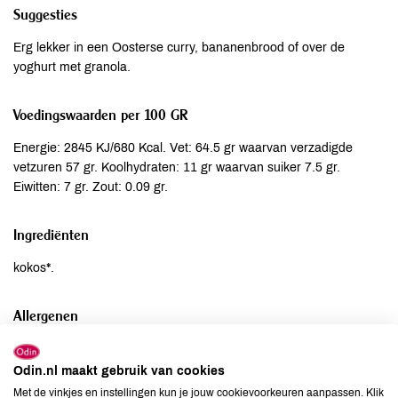
Suggesties
Erg lekker in een Oosterse curry, bananenbrood of over de
yoghurt met granola.
Voedingswaarden per 100 GR
Energie: 2845 KJ/680 Kcal. Vet: 64.5 gr waarvan verzadigde
vetzuren 57 gr. Koolhydraten: 11 gr waarvan suiker 7.5 gr.
Eiwitten: 7 gr. Zout: 0.09 gr.
Ingrediënten
kokos*.
Allergenen
Aardnoten
niet aanwezig
Odin.nl maakt gebruik van cookies
Ei
niet aanwezig
Met de vinkjes en instellingen kun je jouw cookievoorkeuren aanpassen. Klik
Gluten
kan bevatten