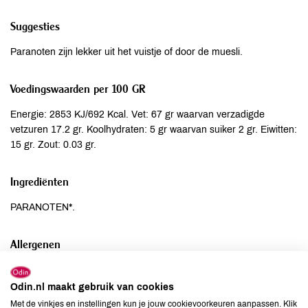
Suggesties
Paranoten zijn lekker uit het vuistje of door de muesli.
Voedingswaarden per 100 GR
Energie: 2853 KJ/692 Kcal. Vet: 67 gr waarvan verzadigde
vetzuren 17.2 gr. Koolhydraten: 5 gr waarvan suiker 2 gr. Eiwitten:
15 gr. Zout: 0.03 gr.
Ingrediënten
PARANOTEN*.
Allergenen
Aardnoten
niet aanwezig
Odin.nl maakt gebruik van cookies
Ei
niet aanwezig
Met de vinkjes en instellingen kun je jouw cookievoorkeuren aanpassen. Klik
Gluten
kan bevatten