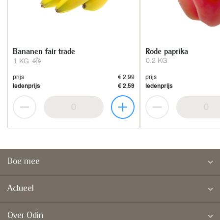
Bananen fair trade
Rode paprika
0.2 KG
1 KG
prijs
€ 2,99
prijs
ledenprijs
€ 2,59
ledenprijs
Doe mee
Actueel
Over Odin