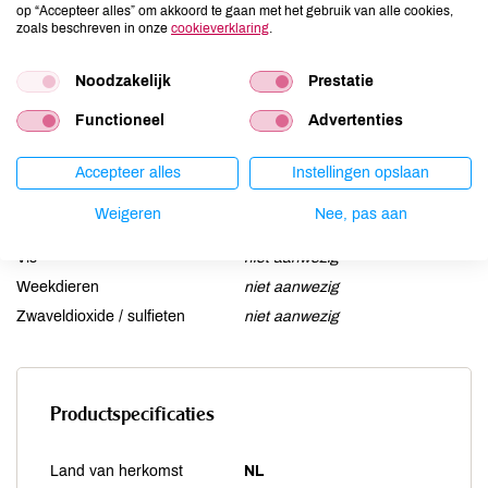
op “Accepteer alles” om akkoord te gaan met het gebruik van alle cookies,
Lactose
niet aanwezig
zoals beschreven in onze
cookieverklaring
.
Lupine
niet aanwezig
Noodzakelijk
Prestatie
Mosterd
niet aanwezig
Noten
aanwezig
Functioneel
Advertenties
Schaaldieren
niet aanwezig
Selderij
niet aanwezig
Accepteer alles
Instellingen opslaan
Sesam
kan bevatten
Weigeren
Nee, pas aan
Soja
kan bevatten
Vis
niet aanwezig
Weekdieren
niet aanwezig
Zwaveldioxide / sulfieten
niet aanwezig
Productspecificaties
Land van herkomst
NL