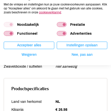
Lactose
niet aanwezig
Met de vinkjes en instellingen kun je jouw cookievoorkeuren aanpassen. Klik
Lupine
niet aanwezig
op “Accepteer alles” om akkoord te gaan met het gebruik van alle cookies,
zoals beschreven in onze
cookieverklaring
.
Mosterd
niet aanwezig
Noten
kan bevatten
Noodzakelijk
Prestatie
Schaaldieren
niet aanwezig
Selderij
niet aanwezig
Functioneel
Advertenties
Sesam
kan bevatten
Accepteer alles
Instellingen opslaan
Soja
kan bevatten
Vis
niet aanwezig
Weigeren
Nee, pas aan
Weekdieren
niet aanwezig
Zwaveldioxide / sulfieten
niet aanwezig
Productspecificaties
Land van herkomst
NL
Kiloprijs
€ 26,98