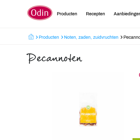
Producten
Recepten
Aanbiedinge
Producten
Noten, zaden, zuidvruchten
Pecann
Pecannoten