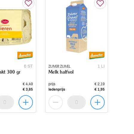
6 ST
ZUIVER ZUIVEL
1 LI
akt 300 gr
Melk halfvol
€ 4,49
prijs
€ 2,19
€ 3,85
ledenprijs
€ 1,95