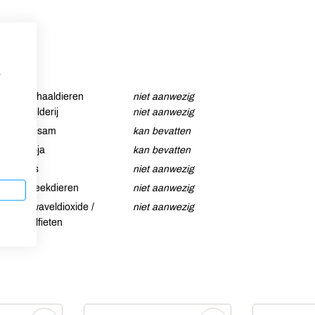
p
Schaaldieren
niet aanwezig
Selderij
niet aanwezig
Sesam
kan bevatten
Soja
kan bevatten
Vis
niet aanwezig
Weekdieren
niet aanwezig
Zwaveldioxide /
niet aanwezig
sulfieten