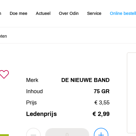
n
Doe mee
Actueel
Over Odin
Service
Online bestel
oten
Merk
DE NIEUWE BAND
Inhoud
75 GR
Prijs
€ 3,55
Ledenprijs
€ 2,99