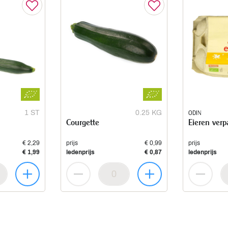
1 ST
0.25 KG
ODIN
Courgette
Eieren verp
€ 2,29
prijs
€ 0,99
prijs
€ 1,99
ledenprijs
€ 0,87
ledenprijs