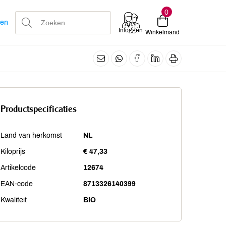
0
len
Inloggen
Winkelmand
Productspecificaties
Land van herkomst
NL
Kiloprijs
€ 47,33
Artikelcode
12674
EAN-code
8713326140399
Kwaliteit
BIO