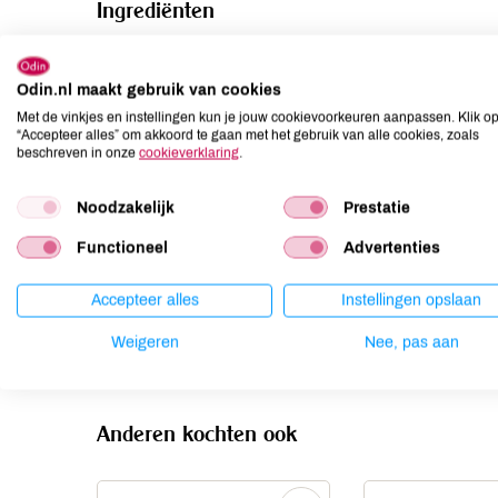
Ingrediënten
PECANNOTEN*.
Odin.nl maakt gebruik van cookies
Allergenen
Met de vinkjes en instellingen kun je jouw cookievoorkeuren aanpassen. Klik o
“Accepteer alles” om akkoord te gaan met het gebruik van alle cookies, zoals
Aardnoten
niet aanwezig
beschreven in onze
cookieverklaring
.
Ei
niet aanwezig
Noodzakelijk
Prestatie
Gluten
kan bevatten
Lactose
niet aanwezig
Functioneel
Advertenties
Lupine
niet aanwezig
Accepteer alles
Instellingen opslaan
Mosterd
niet aanwezig
Noten
aanwezig
Weigeren
Nee, pas aan
Anderen kochten ook