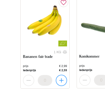
1 KG
Komkommer
Bananen fair trade
prijs
prijs
€ 2,99
ledenprijs
ledenprijs
€ 2,59