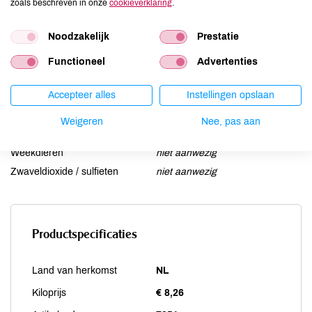
zoals beschreven in onze
cookieverklaring
.
Lupine
kan bevatten
Mosterd
niet aanwezig
Noodzakelijk
Prestatie
Noten
kan bevatten
Functioneel
Advertenties
Schaaldieren
niet aanwezig
Selderij
niet aanwezig
Accepteer alles
Instellingen opslaan
Sesam
niet aanwezig
Soja
kan bevatten
Weigeren
Nee, pas aan
Vis
niet aanwezig
Weekdieren
niet aanwezig
Zwaveldioxide / sulfieten
niet aanwezig
Productspecificaties
Land van herkomst
NL
Kiloprijs
€ 8,26