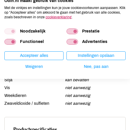
Odin.nl maakt gebruik van cookies
Aardnoten
niet aanwezig
Met de vinkjes en instellingen kun je jouw cookievoorkeuren aanpassen. Klik
Ei
niet aanwezig
op “Accepteer alles” om akkoord te gaan met het gebruik van alle cookies,
zoals beschreven in onze
cookieverklaring
.
Gluten
aanwezig
Lactose
niet aanwezig
Noodzakelijk
Prestatie
Lupine
niet aanwezig
Functioneel
Advertenties
Mosterd
niet aanwezig
Noten
kan bevatten
Accepteer alles
Instellingen opslaan
Schaaldieren
niet aanwezig
Selderij
niet aanwezig
Weigeren
Nee, pas aan
Sesam
kan bevatten
Soja
kan bevatten
Vis
niet aanwezig
Weekdieren
niet aanwezig
Zwaveldioxide / sulfieten
niet aanwezig
Productspecificaties