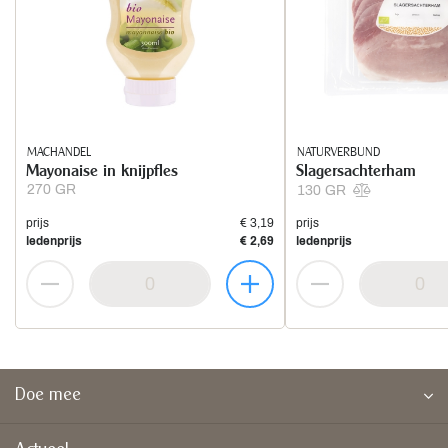
MACHANDEL
NATURVERBUND
Mayonaise in knijpfles
Slagersachterham
270 GR
130 GR
prijs
€ 3,19
prijs
ledenprijs
€ 2,69
ledenprijs
Doe mee